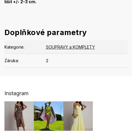
lišit +/- 2-3 cm.
Doplňkové parametry
Kategorie
:
SOUPRAVY a KOMPLETY
Záruka
:
2
Z
Instagram
á
p
a
t
í