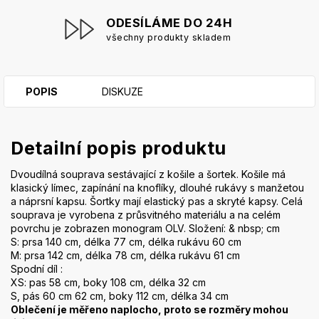
ODESÍLÁME DO 24H
všechny produkty skladem
POPIS
DISKUZE
Detailní popis produktu
Dvoudílná souprava sestávající z košile a šortek. Košile má
klasický límec, zapínání na knoflíky, dlouhé rukávy s manžetou
a náprsní kapsu. Šortky mají elastický pas a skryté kapsy. Celá
souprava je vyrobena z průsvitného materiálu a na celém
povrchu je zobrazen monogram OLV. Složení: & nbsp; cm
S: prsa 140 cm, délka 77 cm, délka rukávu 60 cm
M: prsa 142 cm, délka 78 cm, délka rukávu 61 cm
Spodní díl :
XS: pas 58 cm, boky 108 cm, délka 32 cm
S, pás 60 cm 62 cm, boky 112 cm, délka 34 cm
Oblečení je měřeno naplocho, proto se rozměry mohou