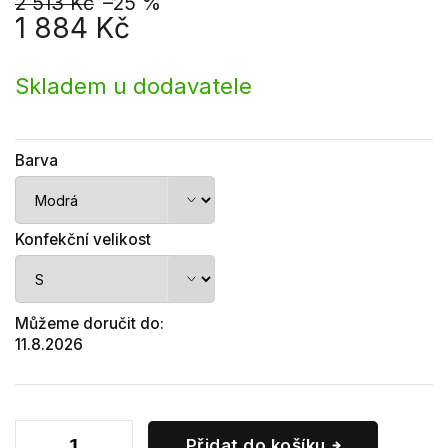
2 513 Kč
–25 %
1 884 Kč
Měrná
cena:
Skladem u dodavatele
Barva
Konfekční velikost
Můžeme doručit do:
11.8.2026
Přidat do košíku