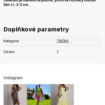
Oblečení je měřeno na plocho, proto se rozměry mohou
lišit +/- 2-3 cm.
Doplňkové parametry
Kategorie
:
TRIČKA
Záruka
:
2
Z
Instagram
á
p
a
t
í