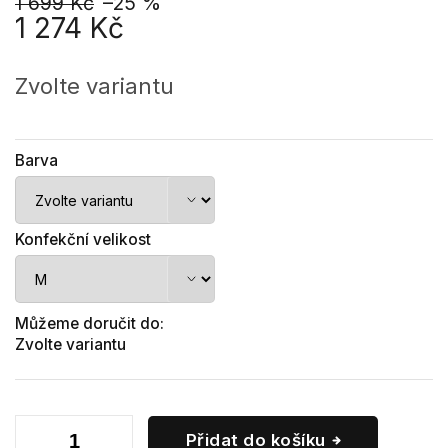
1 699 Kč
–25 %
1 274 Kč
Měrná
cena:
Zvolte variantu
Barva
Konfekční velikost
Můžeme doručit do:
Zvolte variantu
Přidat do košíku