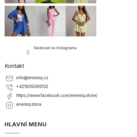
Sledovat na Instagramu
Kontakt
info
@
enemiq.cz
+421905069132
https://www.facebook.com/enemiq.store/
enemiq.store
HLAVNÍ MENU