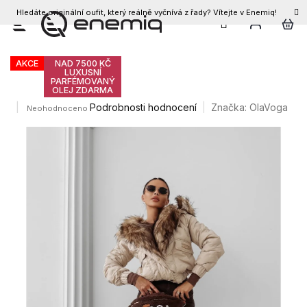
Hledáte originální oufit, který reálně vyčnívá z řady? Vítejte v Enemiq!
CZK
Přejít
Olavoga Raure bunda
na
obsah
AKCE
NAD 7500 KČ
LUXUSNÍ
PARFÉMOVANÝ
OLEJ ZDARMA
Průměrné
Podrobnosti hodnocení
Značka:
OlaVoga
Neohodnoceno
hodnocení
produktu
je
0,0
z
5
hvězdiček.