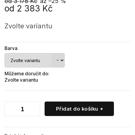
od 3 178 Kč
až –25 %
od
2 383 Kč
Měrná
cena:
Zvolte variantu
Barva
Můžeme doručit do:
Zvolte variantu
Přidat do košíku