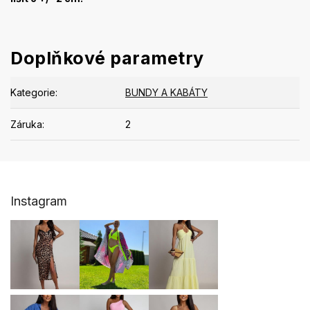
Doplňkové parametry
Kategorie
:
BUNDY A KABÁTY
Záruka
:
2
Z
Instagram
á
p
a
t
í