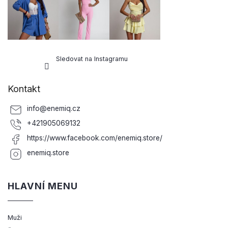
Sledovat na Instagramu
Kontakt
info
@
enemiq.cz
+421905069132
https://www.facebook.com/enemiq.store/
enemiq.store
HLAVNÍ MENU
Muži