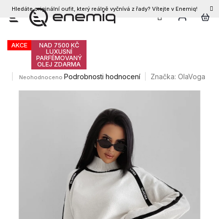
Hledáte originální oufit, který reálně vyčnívá z řady? Vítejte v Enemiq!
CZK
Přejít
Olavoga Wintor svetr
na
obsah
AKCE
NAD 7500 KČ
LUXUSNÍ
PARFÉMOVANÝ
OLEJ ZDARMA
Průměrné
Podrobnosti hodnocení
Značka:
OlaVoga
Neohodnoceno
hodnocení
produktu
je
0,0
z
5
hvězdiček.