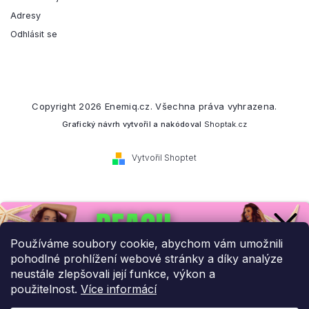
Adresy
Odhlásit se
Copyright 2026
Enemiq.cz
. Všechna práva vyhrazena.
Grafický návrh vytvořil a nakódoval
Shoptak.cz
Vytvořil Shoptet
Přihlaste se k našemu
newsletteru.
Používáme soubory cookie, abychom vám umožnili
pohodlné prohlížení webové stránky a díky analýze
Budeme vám posílat informace o našich novinkách a slevových
neustále zlepšovali její funkce, výkon a
akcích.
použitelnost.
Více informácí