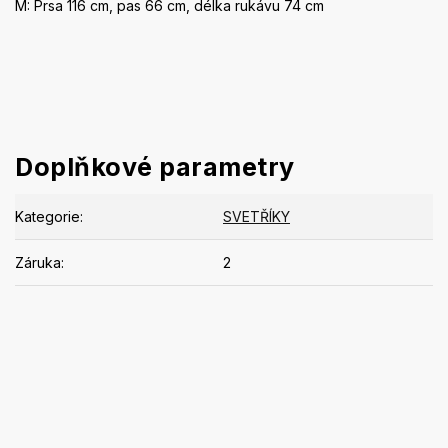
M: Prsa 116 cm, pas 66 cm, délka rukávu 74 cm
Doplňkové parametry
Kategorie
:
SVETŘÍKY
Záruka
:
2
Buďte první, kdo napíše příspěvek k této položce.
PŘIDAT KOMENTÁŘ