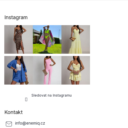
Z
Instagram
á
p
a
t
í
Sledovat na Instagramu
Kontakt
info
@
enemiq.cz