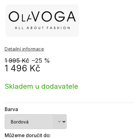
Detailní informace
1 995 Kč
–25 %
1 496 Kč
Měrná
cena:
Skladem u dodavatele
Barva
Můžeme doručit do: