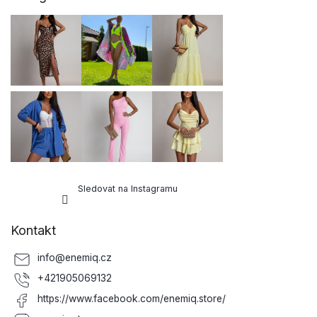
p
a
t
í
Sledovat na Instagramu
Kontakt
info
@
enemiq.cz
+421905069132
https://www.facebook.com/enemiq.store/