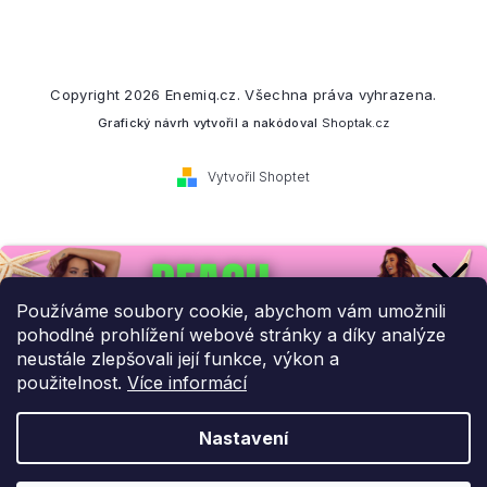
Copyright 2026
Enemiq.cz
. Všechna práva vyhrazena.
Grafický návrh vytvořil a nakódoval
Shoptak.cz
Vytvořil Shoptet
Přihlaste se k našemu
newsletteru.
Používáme soubory cookie, abychom vám umožnili
pohodlné prohlížení webové stránky a díky analýze
Budeme vám posílat informace o našich novinkách a slevových
neustále zlepšovali její funkce, výkon a
akcích.
použitelnost.
Více informácí
Nastavení