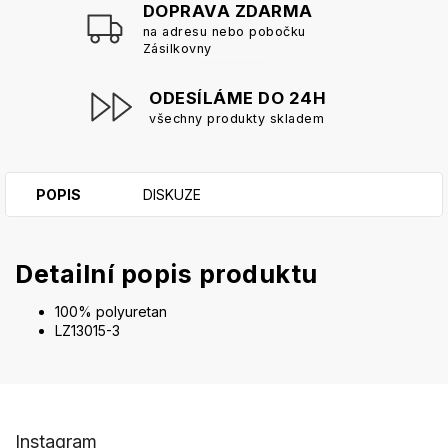
DOPRAVA ZDARMA
na adresu nebo pobočku
Zásilkovny
ODESÍLÁME DO 24H
všechny produkty skladem
POPIS
DISKUZE
Detailní popis produktu
100% polyuretan
LZ13015-3
Z
Instagram
á