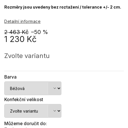
Rozměry jsou uvedeny bez roztažení / tolerance +/- 2 cm.
Detailní informace
2 463 Kč
–50 %
1 230 Kč
Měrná
cena:
Zvolte variantu
Barva
Konfekční velikost
Můžeme doručit do: