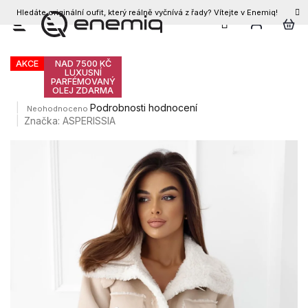
Hledáte originální oufit, který reálně vyčnívá z řady? Vítejte v Enemiq!
CZK
Přejít
Dámská bunda DANIQ
na
obsah
AKCE
NAD 7500 KČ
LUXUSNÍ
PARFÉMOVANÝ
OLEJ ZDARMA
Průměrné
Podrobnosti hodnocení
Neohodnoceno
hodnocení
Značka:
ASPERISSIA
produktu
je
0,0
z
5
hvězdiček.