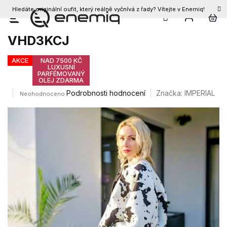
Hledáte originální oufit, který reálně vyčnívá z řady? Vítejte v Enemiq!
CZK
Přejít
Dámská bunda IMPERIAL
na
VHD3KCJ
obsah
AKCE
NAD 7500 KČ
LUXUSNÍ
PARFÉMOVANÝ
OLEJ ZDARMA
Průměrné
Podrobnosti hodnocení
Značka:
IMPERIAL
Neohodnoceno
hodnocení
produktu
je
0,0
z
5
hvězdiček.