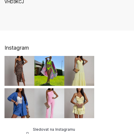
VHD3KCJ
Z
Instagram
á
p
a
t
í
Sledovat na Instagramu