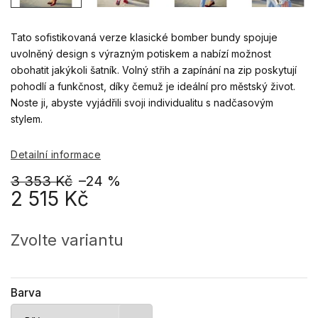
Tato sofistikovaná verze klasické bomber bundy spojuje
uvolněný design s výrazným potiskem a nabízí možnost
obohatit jakýkoli šatník. Volný střih a zapínání na zip poskytují
pohodlí a funkčnost, díky čemuž je ideální pro městský život.
Noste ji, abyste vyjádřili svoji individualitu s nadčasovým
stylem.
Detailní informace
3 353 Kč
–24 %
2 515 Kč
Měrná
cena:
Zvolte variantu
Barva