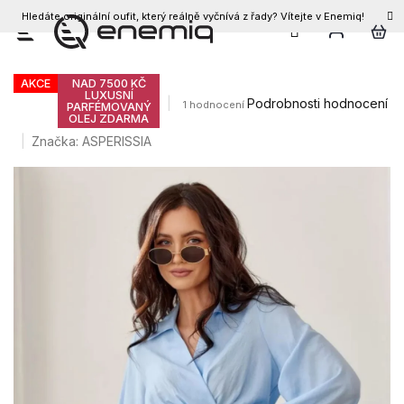
Hledáte originální oufit, který reálně vyčnívá z řady? Vítejte v Enemiq!
CZK
Přejít
Dámská halenka BELLA
na
obsah
AKCE
NAD 7500 KČ
LUXUSNÍ
Průměrné
Podrobnosti hodnocení
1 hodnocení
PARFÉMOVANÝ
OLEJ ZDARMA
hodnocení
produktu
Značka:
ASPERISSIA
je
5,0
z
5
hvězdiček.