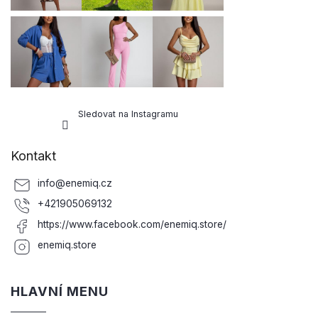
Sledovat na Instagramu
Kontakt
info
@
enemiq.cz
+421905069132
https://www.facebook.com/enemiq.store/
enemiq.store
HLAVNÍ MENU