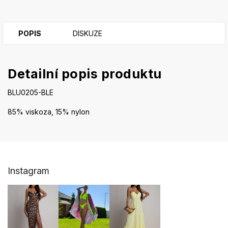
POPIS
DISKUZE
Detailní popis produktu
BLU0205-BLE
85% viskoza, 15% nylon
Z
Instagram
á
p
a
t
í