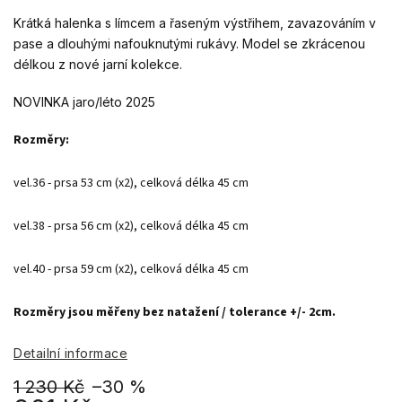
Krátká halenka s límcem a řaseným výstřihem, zavazováním v
pase a dlouhými nafouknutými rukávy. Model se zkrácenou
délkou z nové jarní kolekce.
NOVINKA jaro/léto 2025
Rozměry:
vel.36 - prsa 53 cm (x2), celková délka 45 cm 

vel.38 - prsa 56 cm (x2), celková délka 45 cm 

vel.40 - prsa 59 cm (x2), celková délka 45 cm 

Rozměry jsou měřeny bez natažení / tolerance +/- 2cm.
Detailní informace
1 230 Kč
–30 %