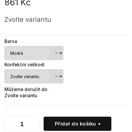
861 Kč
Měrná
cena:
Zvolte variantu
Barva
Konfekční velikost
Můžeme doručit do:
Zvolte variantu
Přidat do košíku