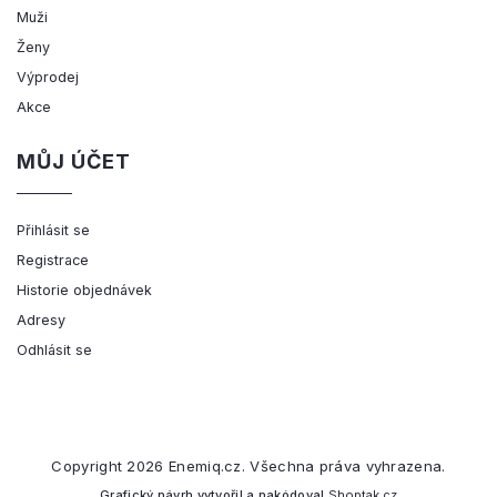
Muži
Ženy
Výprodej
Akce
MŮJ ÚČET
Přihlásit se
Registrace
Historie objednávek
Adresy
Odhlásit se
Copyright 2026
Enemiq.cz
. Všechna práva vyhrazena.
Grafický návrh vytvořil a nakódoval
Shoptak.cz