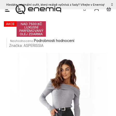
Hledáte originální oufit, který reálně vyčnívá z řady? Vítejte v Enemiq!
CZK
Přejít
Dámské kraťasy ZAIRA
na
obsah
AKCE
NAD 7500 KČ
LUXUSNÍ
PARFÉMOVANÝ
OLEJ ZDARMA
Průměrné
Podrobnosti hodnocení
Neohodnoceno
hodnocení
Značka:
ASPERISSIA
produktu
je
0,0
z
5
hvězdiček.