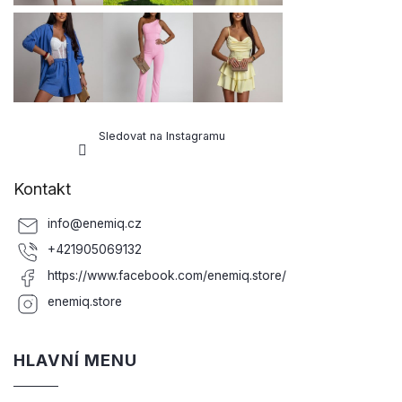
Sledovat na Instagramu
Kontakt
info
@
enemiq.cz
+421905069132
https://www.facebook.com/enemiq.store/
enemiq.store
HLAVNÍ MENU