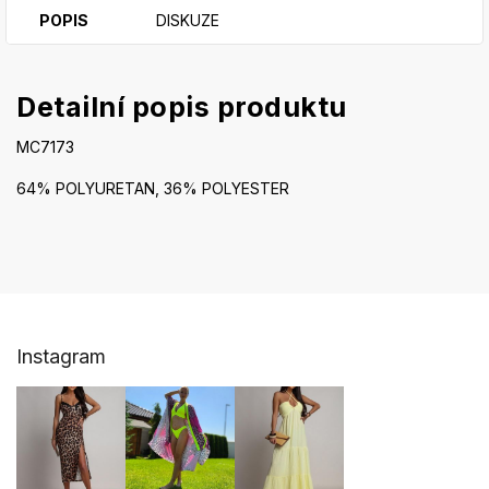
POPIS
DISKUZE
Detailní popis produktu
MC7173
64% POLYURETAN, 36% POLYESTER
Z
Instagram
á
p
a
t
í