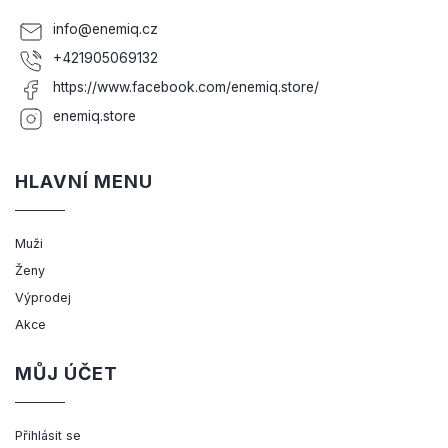
info
@
enemiq.cz
+421905069132
https://www.facebook.com/enemiq.store/
enemiq.store
HLAVNÍ MENU
Muži
Ženy
Výprodej
Akce
MŮJ ÚČET
Přihlásit se