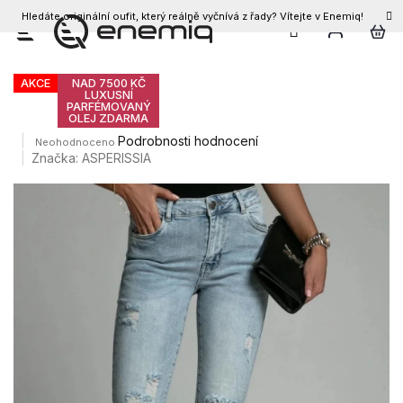
Hledáte originální oufit, který reálně vyčnívá z řady? Vítejte v Enemiq!
CZK
Přejít
Dámské džíny GOIA
na
obsah
AKCE
NAD 7500 KČ
LUXUSNÍ
PARFÉMOVANÝ
OLEJ ZDARMA
Průměrné
Podrobnosti hodnocení
Neohodnoceno
hodnocení
Značka:
ASPERISSIA
produktu
je
0,0
z
5
hvězdiček.