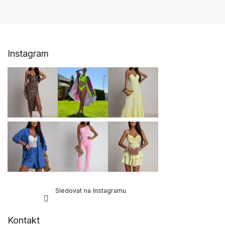
Z
Instagram
á
p
a
t
í
Sledovat na Instagramu
Kontakt