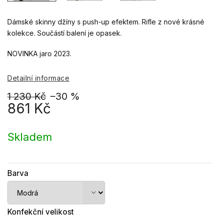
Dámské skinny džíny s push-up efektem. Rifle z nové krásné
kolekce. Součástí balení je opasek.
NOVINKA jaro 2023.
Detailní informace
1 230 Kč
–30 %
861 Kč
Měrná
cena:
Skladem
Barva
Konfekční velikost