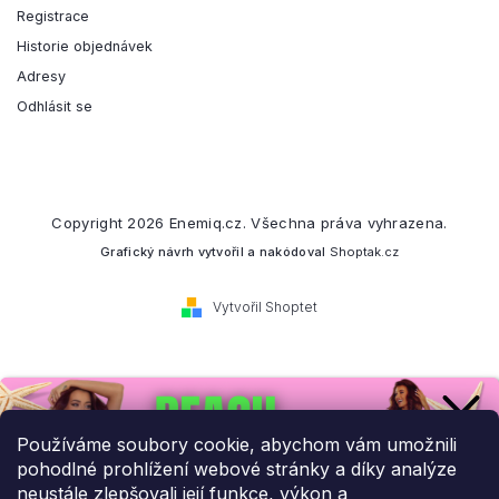
Registrace
Historie objednávek
Adresy
Odhlásit se
Copyright 2026
Enemiq.cz
. Všechna práva vyhrazena.
Grafický návrh vytvořil a nakódoval
Shoptak.cz
Vytvořil Shoptet
Přihlaste se k našemu
newsletteru.
Používáme soubory cookie, abychom vám umožnili
pohodlné prohlížení webové stránky a díky analýze
Budeme vám posílat informace o našich novinkách a slevových
neustále zlepšovali její funkce, výkon a
akcích.