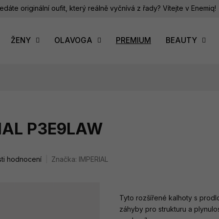
edáte originální oufit, který reálně vyčnívá z řady? Vítejte v Enemiq!
ŽENY
OLAVOGA
PREMIUM
BEAUTY
RIAL P3E9LAW
ti hodnocení
Značka:
IMPERIAL
Tyto rozšířené kalhoty s prod
záhyby pro strukturu a plynulos