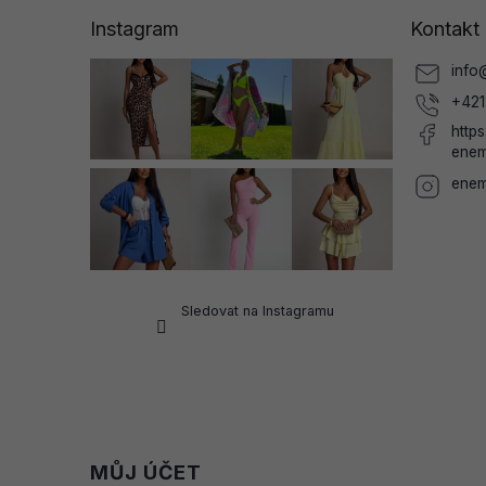
a
Instagram
Kontakt
t
í
info
+421
http
enem
enem
Sledovat na Instagramu
MŮJ ÚČET