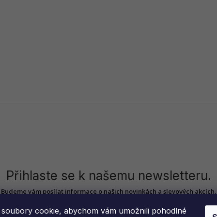
Přihlaste se k našemu newsletteru.
Budeme vám posílat informace o našich novinkách a slevových akcích.
soubory cookie, abychom vám umožnili pohodlné