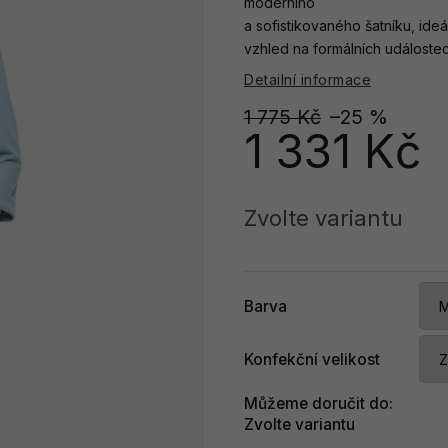
moderního
a sofistikovaného šatníku, ideá
vzhled na formálních událostec
Detailní informace
1 775 Kč
–25 %
1 331 Kč
Měrná
cena:
Zvolte variantu
Barva
Konfekční velikost
Můžeme doručit do:
Zvolte variantu