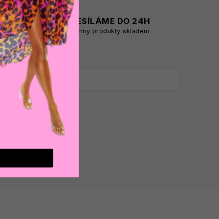
A
ODESÍLÁME DO 24H
všechny produkty skladem