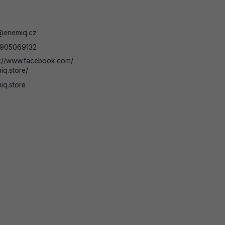
@
enemiq.cz
905069132
s://www.facebook.com/
iq.store/
iq.store