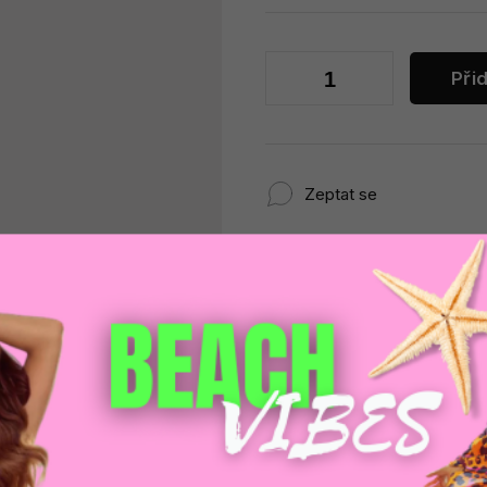
Při
Zeptat se