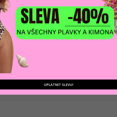
DOPRAVA ZDARM
POMŮŽEME VÁM
na adresu nebo pobočku
 výběrem produktů
Zásilkovny
tu
UPLATNIT SLEVU!