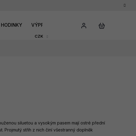
HODINKY
VÝPRODEJ
DÁRKOVÝ POUKAZ
HODNO
CZK
louženou siluetou a vysokým pasem mají ostré přední
t. Projmutý střih z nich činí všestranný doplněk