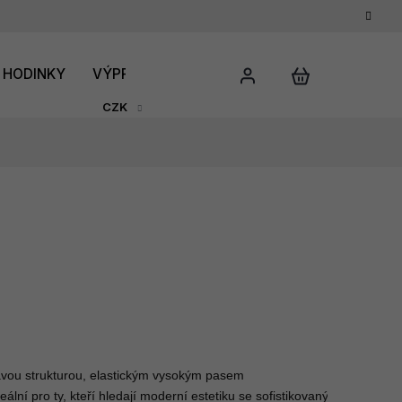
HODINKY
VÝPRODEJ
DÁRKOVÝ POUKAZ
HODNO
CZK
avou strukturou, elastickým vysokým pasem 
lní pro ty, kteří hledají moderní estetiku se sofistikovanými detaily, t