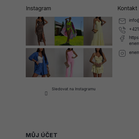
a
Instagram
Kontakt
t
í
info
+421
http
enem
enem
Sledovat na Instagramu
MŮJ ÚČET