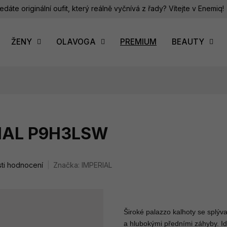
edáte originální oufit, který reálně vyčnívá z řady? Vítejte v Enemiq!
ŽENY
OLAVOGA
PREMIUM
BEAUTY
RIAL P9H3LSW
ti hodnocení
Značka:
IMPERIAL
Široké palazzo kalhoty se splýv
a hlubokými předními záhyby. Ideá