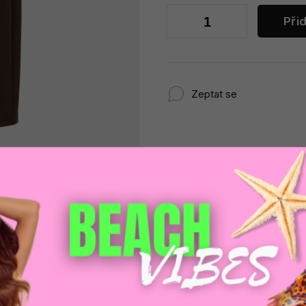
Při
Zeptat se