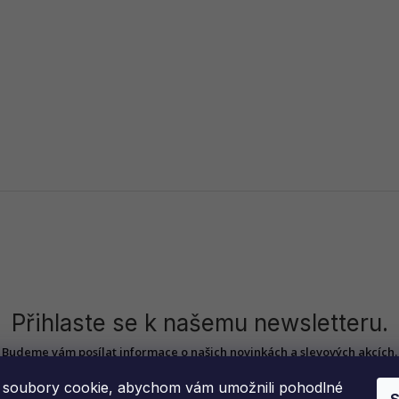
Přihlaste se k našemu newsletteru.
Budeme vám posílat informace o našich novinkách a slevových akcích.
soubory cookie, abychom vám umožnili pohodlné