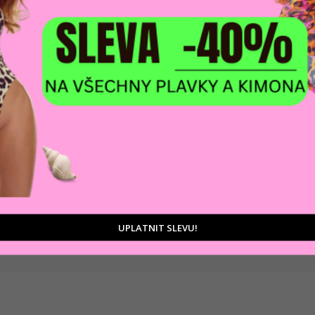
DOPRAVA ZDARM
POMŮŽEME VÁM
na adresu nebo pobočku
 výběrem produktů
Zásilkovny
tu
UPLATNIT SLEVU!