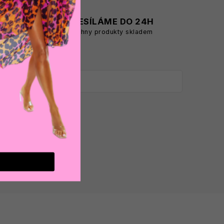
A
ODESÍLÁME DO 24H
všechny produkty skladem