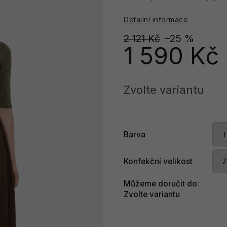
Detailní informace
2 121 Kč
–25 %
1 590 Kč
Měrná
cena:
Zvolte variantu
Barva
Konfekční velikost
Můžeme doručit do:
Zvolte variantu