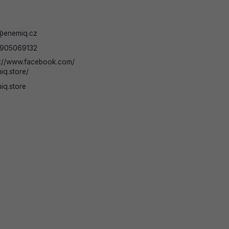
@
enemiq.cz
905069132
s://www.facebook.com/
iq.store/
iq.store