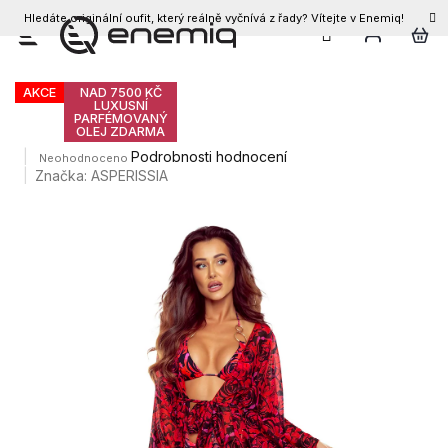
Hledáte originální oufit, který reálně vyčnívá z řady? Vítejte v Enemiq!
CZK
Přejít
Dámské kimono LASCAIA
na
obsah
AKCE
NAD 7500 KČ
LUXUSNÍ
PARFÉMOVANÝ
OLEJ ZDARMA
Průměrné
Podrobnosti hodnocení
Neohodnoceno
hodnocení
Značka:
ASPERISSIA
produktu
je
0,0
z
5
hvězdiček.