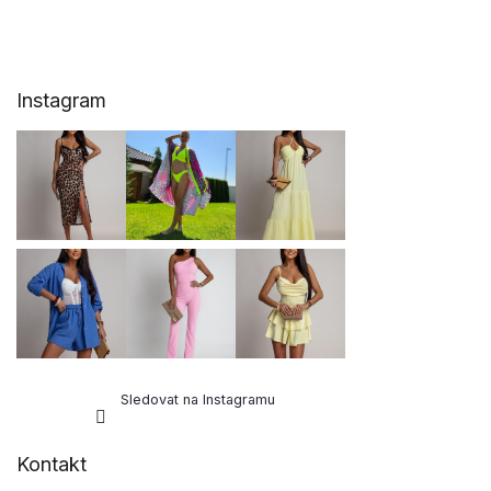
Z
Instagram
á
p
a
t
í
Sledovat na Instagramu
Kontakt