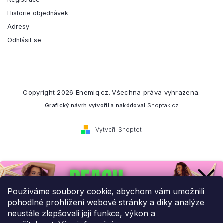
Historie objednávek
Adresy
Odhlásit se
Copyright 2026
Enemiq.cz
. Všechna práva vyhrazena.
Grafický návrh vytvořil a nakódoval
Shoptak.cz
Vytvořil Shoptet
Přihlaste se k našemu
newsletteru.
Používáme soubory cookie, abychom vám umožnili
pohodlné prohlížení webové stránky a díky analýze
Budeme vám posílat informace o našich novinkách a slevových
neustále zlepšovali její funkce, výkon a
akcích.