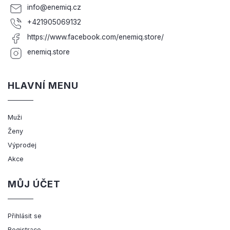
info
@
enemiq.cz
+421905069132
https://www.facebook.com/enemiq.store/
enemiq.store
HLAVNÍ MENU
Muži
Ženy
Výprodej
Akce
MŮJ ÚČET
Přihlásit se
Registrace