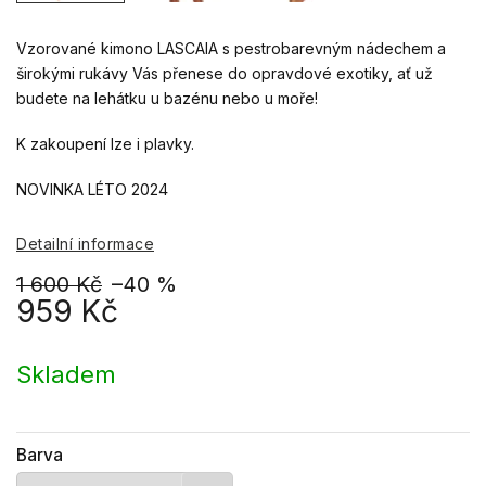
Vzorované kimono LASCAIA s pestrobarevným nádechem a
širokými rukávy Vás přenese do opravdové exotiky, ať už
budete na lehátku u bazénu nebo u moře!
K zakoupení lze i plavky.
NOVINKA LÉTO 2024
Detailní informace
1 600 Kč
–40 %
959 Kč
Měrná
cena:
Skladem
Barva