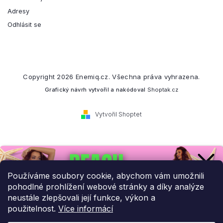
Adresy
Odhlásit se
Copyright 2026
Enemiq.cz
. Všechna práva vyhrazena.
Grafický návrh vytvořil a nakódoval
Shoptak.cz
Vytvořil Shoptet
Přihlaste se k našemu
newsletteru.
Používáme soubory cookie, abychom vám umožnili
pohodlné prohlížení webové stránky a díky analýze
Budeme vám posílat informace o našich novinkách a slevových
neustále zlepšovali její funkce, výkon a
akcích.
použitelnost.
Více informácí