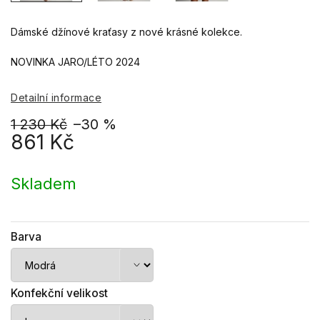
Dámské džínové kraťasy z nové krásné kolekce.
NOVINKA JARO/LÉTO 2024
Detailní informace
1 230 Kč
–30 %
861 Kč
Měrná
cena:
Skladem
Barva
Konfekční velikost