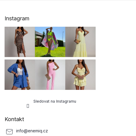
Z
Instagram
á
p
a
t
í
Sledovat na Instagramu
Kontakt
info
@
enemiq.cz