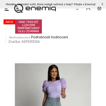
Hledáte originální oufit, který reálně vyčnívá z řady? Vítejte v Enemiq!
CZK
Přejít
Dámské kraťasy ELIO
na
obsah
AKCE
NAD 7500 KČ
LUXUSNÍ
PARFÉMOVANÝ
OLEJ ZDARMA
Průměrné
Podrobnosti hodnocení
Neohodnoceno
hodnocení
Značka:
ASPERISSIA
produktu
je
0,0
z
5
hvězdiček.