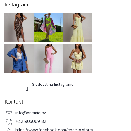
Instagram
á
p
a
t
í
Sledovat na Instagramu
Kontakt
info
@
enemiq.cz
+421905069132
https://www.facebook.com/enemiq.store/