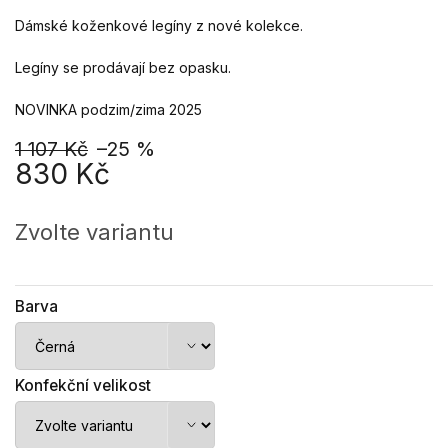
Dámské koženkové legíny z nové kolekce.
Legíny se prodávají bez opasku.
NOVINKA podzim/zima 2025
1 107 Kč
–25 %
830 Kč
Měrná
cena:
Zvolte variantu
Barva
Konfekční velikost