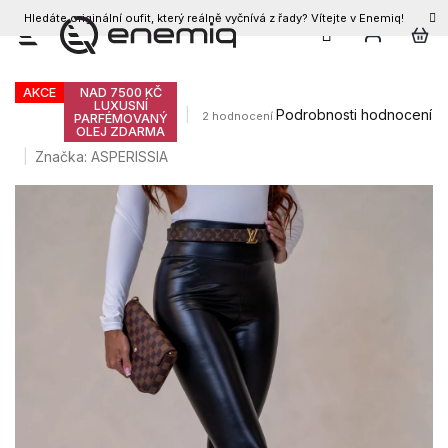
Hledáte originální oufit, který reálně vyčnívá z řady? Vítejte v Enemiq!
CZK
Přejít
Dámské legíny DEISY
na
obsah
AKCE
NAD 7500 KČ
LUXUSNÍ
Průměrné
Podrobnosti hodnocení
2 hodnocení
PARFÉMOVANÝ
OLEJ ZDARMA
hodnocení
produktu
Značka:
ASPERISSIA
je
4,5
z
5
hvězdiček.