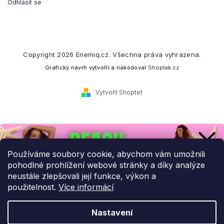
Odhlásit se
Copyright 2026
Enemiq.cz
. Všechna práva vyhrazena.
Grafický návrh vytvořil a nakódoval
Shoptak.cz
Vytvořil Shoptet
Přihlaste se k našemu
newsletteru.
Používáme soubory cookie, abychom vám umožnili
pohodlné prohlížení webové stránky a díky analýze
Budeme vám posílat informace o našich novinkách a slevových
neustále zlepšovali její funkce, výkon a
akcích.
použitelnost.
Více informácí
Nastavení