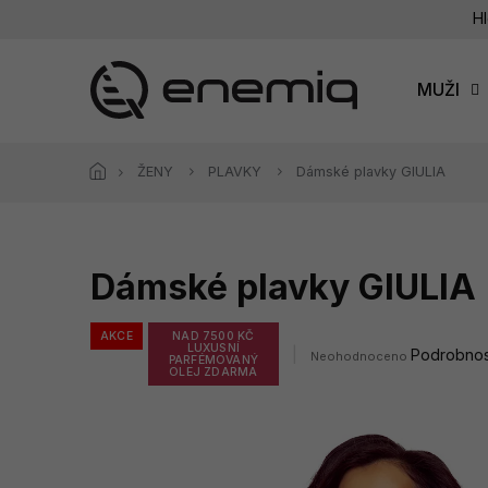
Přejít
Hl
na
obsah
MUŽI
ŽENY
PLAVKY
Dámské plavky GIULIA
Dámské plavky GIULIA
AKCE
NAD 7500 KČ
LUXUSNÍ
Průměrné
Podrobnos
Neohodnoceno
PARFÉMOVANÝ
hodnocení
OLEJ ZDARMA
produktu
je
0,0
z
5