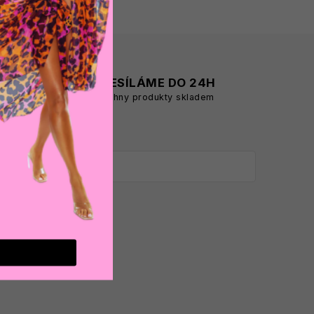
A
ODESÍLÁME DO 24H
všechny produkty skladem