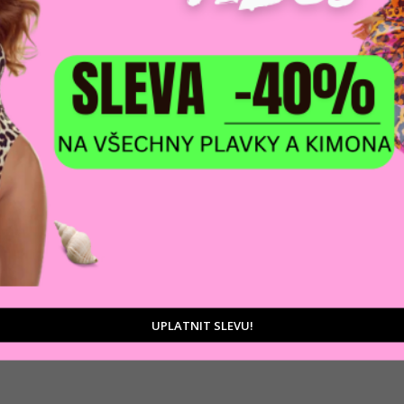
DOPRAVA ZDARM
POMŮŽEME VÁM
na adresu nebo pobočku
 výběrem produktů
Zásilkovny
tu
UPLATNIT SLEVU!