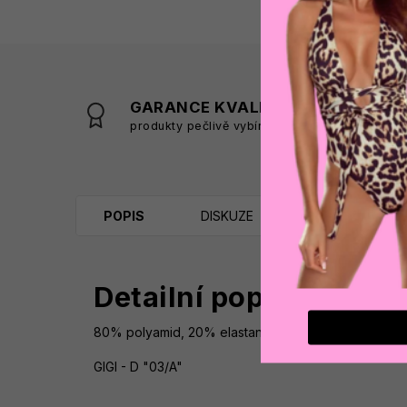
GARANCE KVALITY
produkty pečlivě vybíráme
s
POPIS
DISKUZE
Detailní popis produk
80% polyamid, 20% elastan
GIGI - D "03/A"