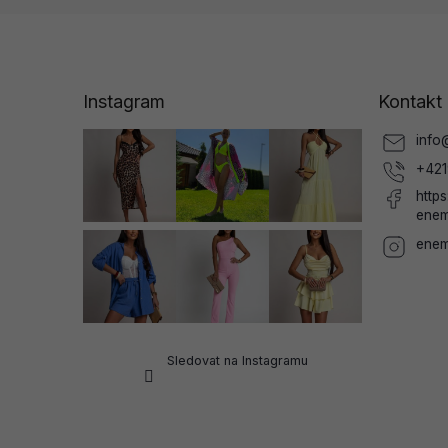
Z
á
p
a
Instagram
Kontakt
t
í
info
+421
http
enem
enem
Sledovat na Instagramu