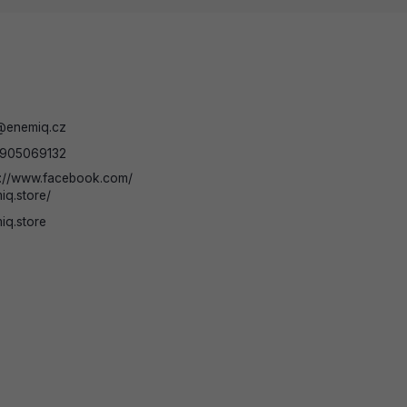
@
enemiq.cz
905069132
s://www.facebook.com/
iq.store/
iq.store