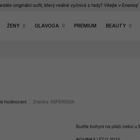
edáte originální oufit, který reálně vyčnívá z řady? Vítejte v Enemiq!
ŽENY
OLAVOGA
PREMIUM
BEAUTY
ti hodnocení
Značka:
ASPERISSIA
Buďte bohyní na pláži nebo u 
NOVINKA LÉTO 2024