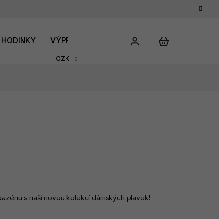
HODINKY
VÝPRODEJ
DÁRKOVÝ POUKAZ
HODNO
CZK
bazénu s naší novou kolekcí dámských plavek!