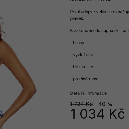
První údaj ve velikosti označuj
plavek.
K zakoupení dostupná i kimona
- bikiny
- vyztužené
- bez kostic
- pro šněrování
Detailní informace
1 724 Kč
–40 %
1 034 Kč
Měrná