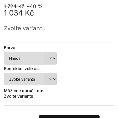
1 724 Kč
–40 %
1 034 Kč
Měrná
cena:
Zvolte variantu
Barva
Konfekční velikost
Můžeme doručit do:
Zvolte variantu