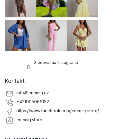
í
Sledovat na Instagramu
Kontakt
info
@
enemiq.cz
+421905069132
https://www.facebook.com/enemiq.store/
enemiq.store