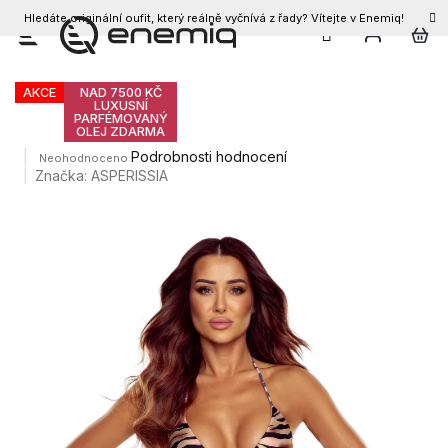
Hledáte originální oufit, který reálně vyčnívá z řady? Vítejte v Enemiq!
CZK
Přejít
Dámské plavky JOLLIE
na
obsah
AKCE
NAD 7500 KČ
LUXUSNÍ
PARFÉMOVANÝ
OLEJ ZDARMA
Průměrné
Podrobnosti hodnocení
Neohodnoceno
hodnocení
Značka:
ASPERISSIA
produktu
je
0,0
z
5
hvězdiček.