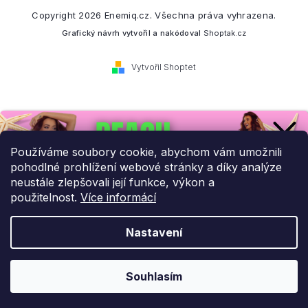
Copyright 2026
Enemiq.cz
. Všechna práva vyhrazena.
Grafický návrh vytvořil a nakódoval
Shoptak.cz
Vytvořil Shoptet
Přihlaste se k našemu
newsletteru.
Používáme soubory cookie, abychom vám umožnili
pohodlné prohlížení webové stránky a díky analýze
Budeme vám posílat informace o našich novinkách a slevových
neustále zlepšovali její funkce, výkon a
akcích.
použitelnost.
Více informácí
Nastavení
UPLATNIT SLEVU!
Odebírat newsletter
Souhlasím
Ochrana osobních údajů