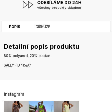
ODESÍLÁME DO 24H
všechny produkty skladem
POPIS
DISKUZE
Detailní popis produktu
80% polyamid, 20% elastan
SALLY - D "15/A"
Z
Instagram
á
p
a
t