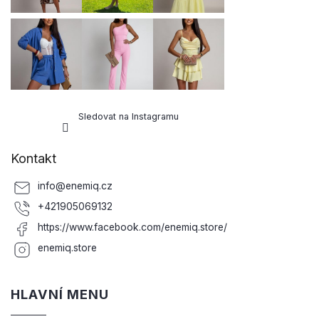
Sledovat na Instagramu
Kontakt
info
@
enemiq.cz
+421905069132
https://www.facebook.com/enemiq.store/
enemiq.store
HLAVNÍ MENU