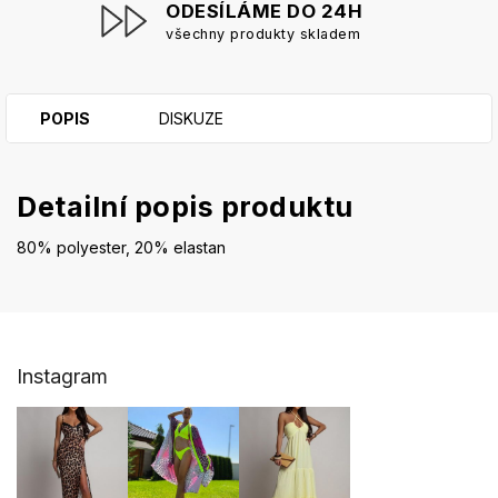
ODESÍLÁME DO 24H
všechny produkty skladem
POPIS
DISKUZE
Detailní popis produktu
80% polyester, 20% elastan
Z
Instagram
á
p
a
t
í