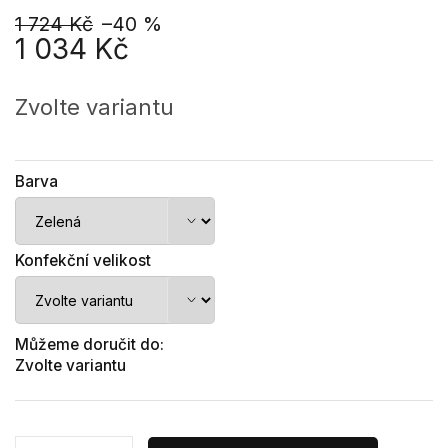
1 724 Kč
–40 %
1 034 Kč
Měrná
cena:
Zvolte variantu
Barva
Konfekční velikost
Můžeme doručit do:
Zvolte variantu