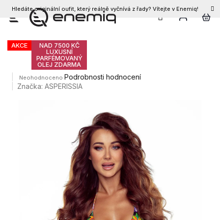
Hledáte originální oufit, který reálně vyčnívá z řady? Vítejte v Enemiq!
CZK
Přejít
Dámské exotické plavky TALUA
na
obsah
AKCE
NAD 7500 KČ
LUXUSNÍ
PARFÉMOVANÝ
OLEJ ZDARMA
Průměrné
Podrobnosti hodnocení
Neohodnoceno
hodnocení
Značka:
ASPERISSIA
produktu
je
0,0
z
5
hvězdiček.