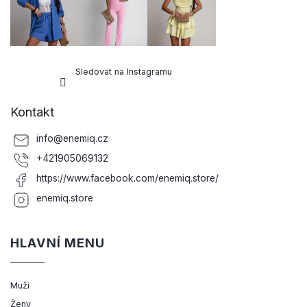
Sledovat na Instagramu
Kontakt
info
@
enemiq.cz
+421905069132
https://www.facebook.com/enemiq.store/
enemiq.store
HLAVNÍ MENU
Muži
Ženy