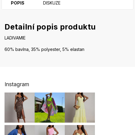
POPIS
DISKUZE
Detailní popis produktu
LADIVAMIE
60% bavlna, 35% polyester, 5% elastan
Z
Instagram
á
p
a
t
í