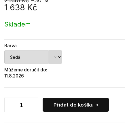
2 340 Kč
–30 %
1 638 Kč
Měrná
cena:
Skladem
Barva
Můžeme doručit do:
11.8.2026
Přidat do košíku