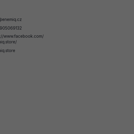
@
enemiq.cz
905069132
s://www.facebook.com/
iq.store/
iq.store