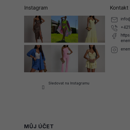
a
Instagram
Kontakt
t
í
info
+421
http
enem
enem
Sledovat na Instagramu
MŮJ ÚČET