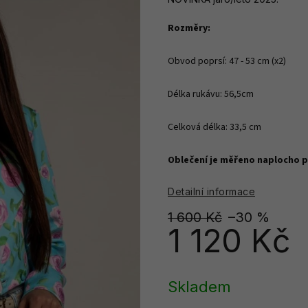
Rozměry:
Obvod poprsí: 47 - 53 cm (x2)

Délka rukávu: 56,5cm

Celková délka: 33,5 cm

Oblečení je měřeno naplocho pr
Detailní informace
1 600 Kč
–30 %
1 120 Kč
Měrná
cena:
Skladem