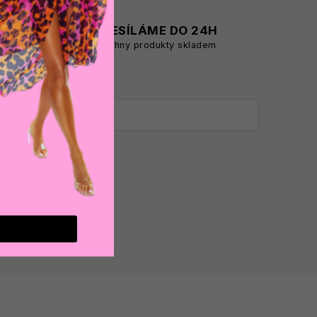
A
ODESÍLÁME DO 24H
všechny produkty skladem