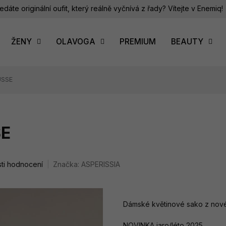
edáte originální oufit, který reálně vyčnívá z řady? Vítejte v Enemiq!
ŽENY
OLAVOGA
PREMIUM
BEAUTY
USSE
SE
ti hodnocení
Značka:
ASPERISSIA
Dámské květinové sako z nov
NOVINKA jaro/léto 2025.