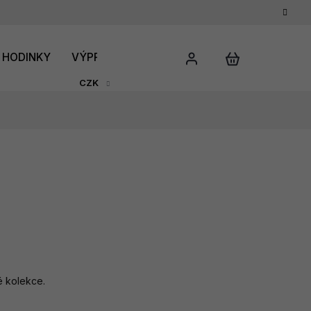
HODINKY
VÝPRODEJ
DÁRKOVÝ POUKAZ
HODNO
CZK
é kolekce.