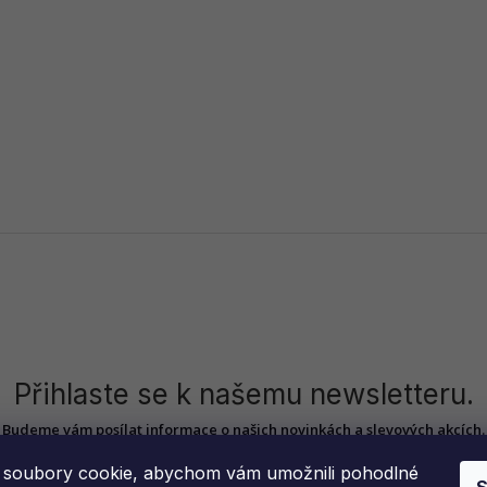
Přihlaste se k našemu newsletteru.
Budeme vám posílat informace o našich novinkách a slevových akcích.
soubory cookie, abychom vám umožnili pohodlné