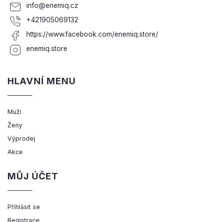
info
@
enemiq.cz
+421905069132
https://www.facebook.com/enemiq.store/
enemiq.store
HLAVNÍ MENU
Muži
Ženy
Výprodej
Akce
MŮJ ÚČET
Přihlásit se
Registrace