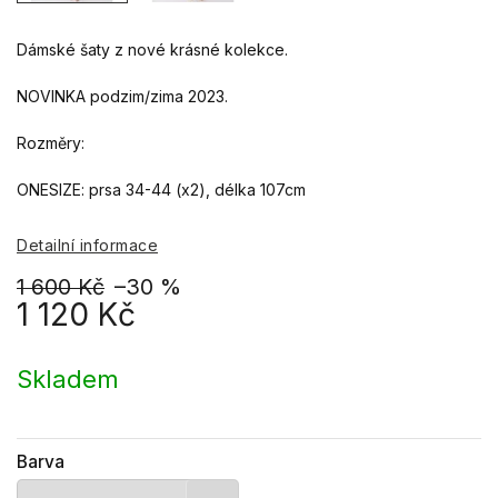
Dámské šaty z nové krásné kolekce.
NOVINKA podzim/zima 2023.
Rozměry:
ONESIZE: prsa 34-44 (x2), délka 107cm
Detailní informace
1 600 Kč
–30 %
1 120 Kč
Měrná
cena:
Skladem
Barva