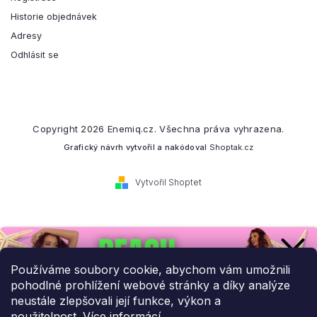
Historie objednávek
Adresy
Odhlásit se
Copyright 2026
Enemiq.cz
. Všechna práva vyhrazena.
Grafický návrh vytvořil a nakódoval
Shoptak.cz
Vytvořil Shoptet
Přihlaste se k našemu
newsletteru.
Používáme soubory cookie, abychom vám umožnili
pohodlné prohlížení webové stránky a díky analýze
Budeme vám posílat informace o našich novinkách a slevových
neustále zlepšovali její funkce, výkon a
akcích.
použitelnost.
Více informácí