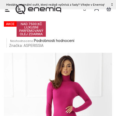
Hledáte originální oufit, který reálně vyčnívá z řady? Vítejte v Enemiq!
CZK
Přejít
Dámské šaty ALTEA
na
obsah
AKCE
NAD 7500 KČ
LUXUSNÍ
PARFÉMOVANÝ
OLEJ ZDARMA
Průměrné
Podrobnosti hodnocení
Neohodnoceno
hodnocení
Značka:
ASPERISSIA
produktu
je
0,0
z
5
hvězdiček.