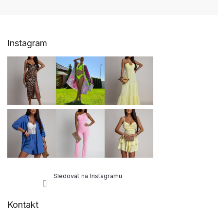
Z
Instagram
á
p
a
t
í
Sledovat na Instagramu
Kontakt