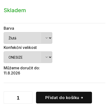
Měrná
cena:
Skladem
Barva
Konfekční velikost
Můžeme doručit do:
11.8.2026
Přidat do košíku