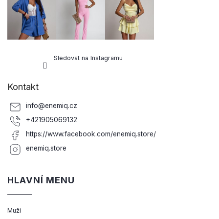
Sledovat na Instagramu
Kontakt
info
@
enemiq.cz
+421905069132
https://www.facebook.com/enemiq.store/
enemiq.store
HLAVNÍ MENU
Muži