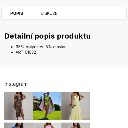
POPIS
DISKUZE
Detailní popis produktu
95% polyester, 5% elastan
ART 01032
Z
Instagram
á
p
a
t
í