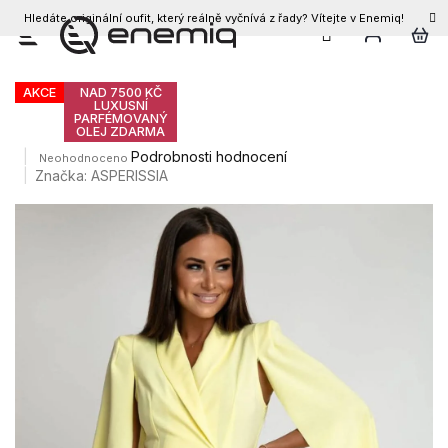
Hledáte originální oufit, který reálně vyčnívá z řady? Vítejte v Enemiq!
CZK
Přejít
Dámské šaty CALLA
na
obsah
AKCE
NAD 7500 KČ
LUXUSNÍ
PARFÉMOVANÝ
OLEJ ZDARMA
Průměrné
Podrobnosti hodnocení
Neohodnoceno
hodnocení
Značka:
ASPERISSIA
produktu
je
0,0
z
5
hvězdiček.