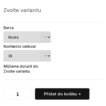
Měrná
cena:
Zvolte variantu
Barva
Konfekční velikost
Můžeme doručit do:
Zvolte variantu
Přidat do košíku