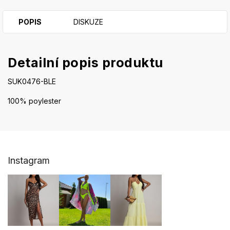
POPIS
DISKUZE
Detailní popis produktu
SUK0476-BLE
100% poylester
Z
Instagram
á
p
a
t
í