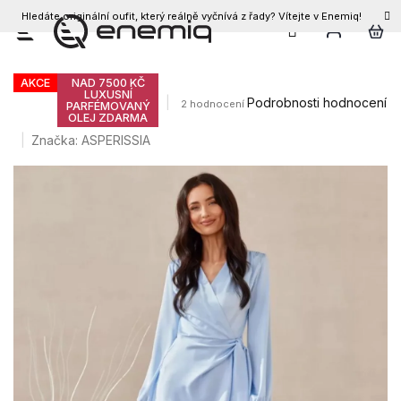
Hledáte originální oufit, který reálně vyčnívá z řady? Vítejte v Enemiq!
CZK
Přejít
Dámské šaty CATLIN
na
obsah
AKCE
NAD 7500 KČ
LUXUSNÍ
Průměrné
Podrobnosti hodnocení
2 hodnocení
PARFÉMOVANÝ
OLEJ ZDARMA
hodnocení
produktu
Značka:
ASPERISSIA
je
4,5
z
5
hvězdiček.