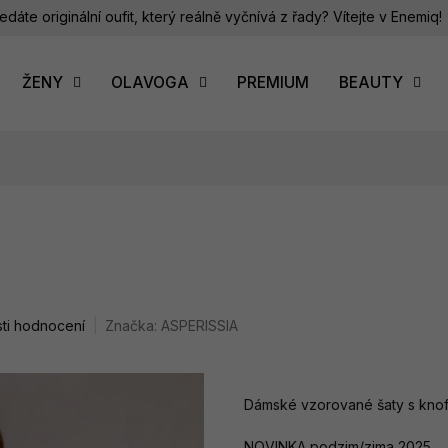
edáte originální oufit, který reálně vyčnívá z řady? Vítejte v Enemiq!
ŽENY
OLAVOGA
PREMIUM
BEAUTY
ti hodnocení
Značka:
ASPERISSIA
Dámské vzorované šaty s knof
NOVINKA podzim/zima 2025