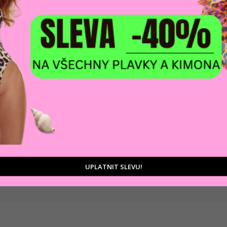
DOPRAVA ZDARM
POMŮŽEME VÁM
na adresu nebo pobočku
 výběrem produktů
Zásilkovny
tu
UPLATNIT SLEVU!