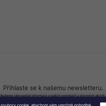
Přihlaste se k našemu newsletteru.
Budeme vám posílat informace o našich novinkách a slevových akcích.
soubory cookie, abychom vám umožnili pohodlné