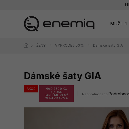
Přejít
Hl
na
obsah
MUŽI
ŽENY
VÝPRODEJ 50%
Dámské šaty GIA
Dámské šaty GIA
AKCE
NAD 7500 KČ
LUXUSNÍ
Průměrné
Podrobnos
Neohodnoceno
PARFÉMOVANÝ
hodnocení
OLEJ ZDARMA
produktu
je
0,0
z
5