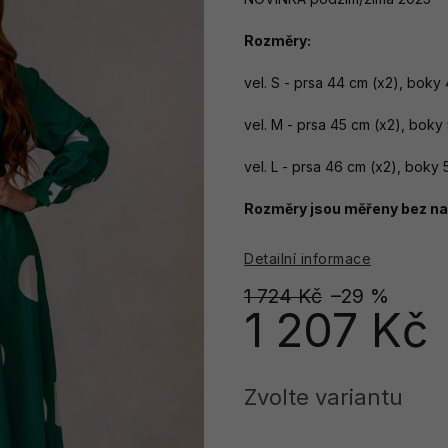
Rozměry:
vel. S - prsa 44 cm (x2), boky
vel. M - prsa 45 cm (x2), bok
vel. L - prsa 46 cm (x2), boky
Rozměry jsou měřeny bez nat
Detailní informace
1 724 Kč
–29 %
1 207 Kč
Měrná
cena:
Zvolte variantu