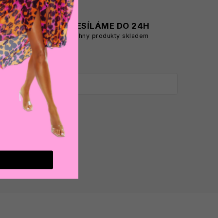
A
ODESÍLÁME DO 24H
všechny produkty skladem