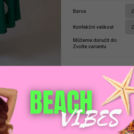
Barva
Konfekční velikost
Můžeme doručit do:
Zvolte variantu
Při
Zeptat se