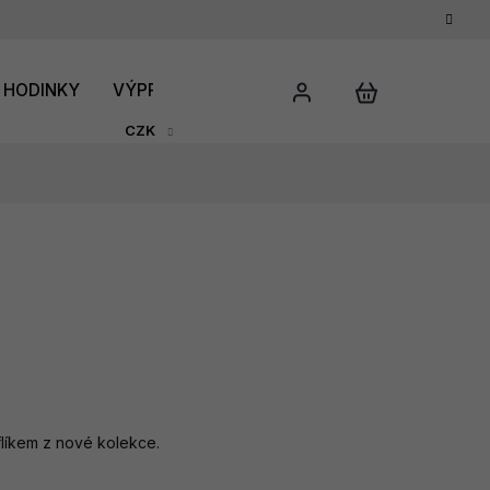
HODINKY
VÝPRODEJ
DÁRKOVÝ POUKAZ
HODNO
CZK
líkem z nové kolekce.