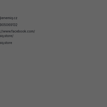
@
enemiq.cz
905069132
s://www.facebook.com/
iq.store/
iq.store