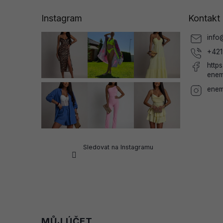
p
a
Instagram
Kontakt
t
í
info
+421
http
enem
enem
Sledovat na Instagramu
MŮJ ÚČET