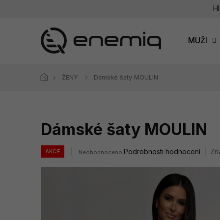
Přejít
Hl
na
obsah
MUŽI
ŽENY
Dámské šaty MOULIN
Dámské šaty MOULIN
Průměrné
Podrobnosti hodnocení
Zn
AKCE
Neohodnoceno
hodnocení
produktu
je
0,0
z
5
hvězdiček.