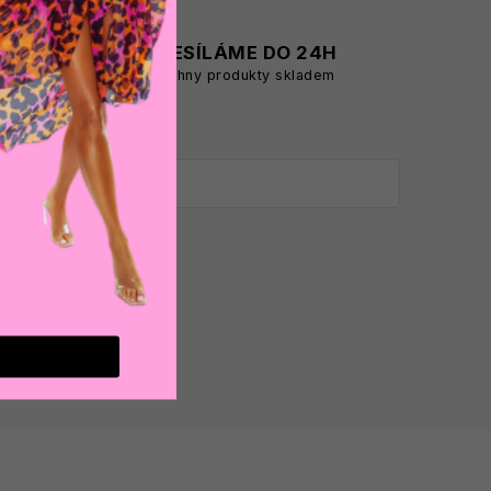
A
ODESÍLÁME DO 24H
všechny produkty skladem