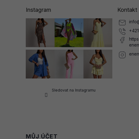
a
Instagram
Kontakt
t
í
info
+421
http
enem
enem
Sledovat na Instagramu
MŮJ ÚČET