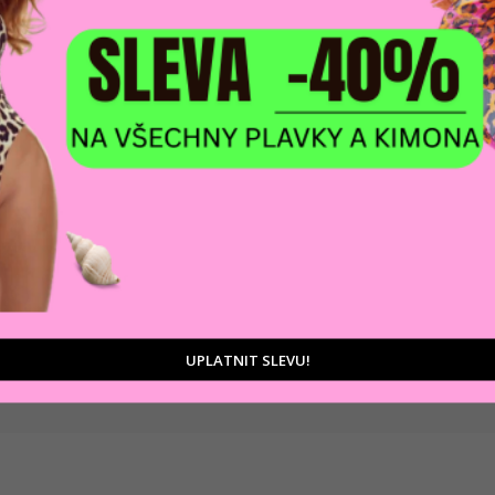
DOPRAVA ZDARM
POMŮŽEME VÁM
na adresu nebo pobočku
 výběrem produktů
Zásilkovny
tu
UPLATNIT SLEVU!