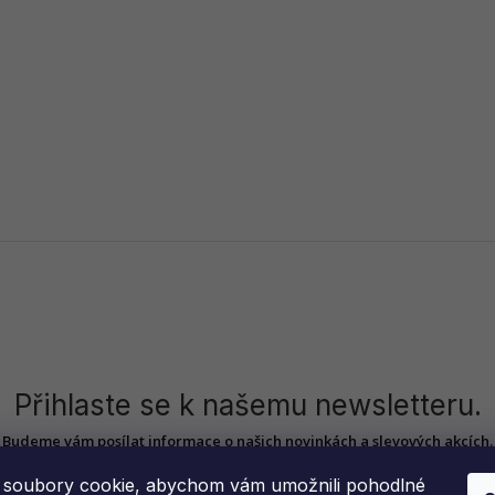
Přihlaste se k našemu newsletteru.
Budeme vám posílat informace o našich novinkách a slevových akcích.
soubory cookie, abychom vám umožnili pohodlné