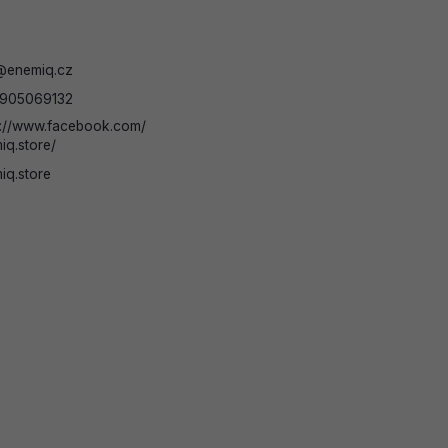
@
enemiq.cz
905069132
s://www.facebook.com/
iq.store/
iq.store