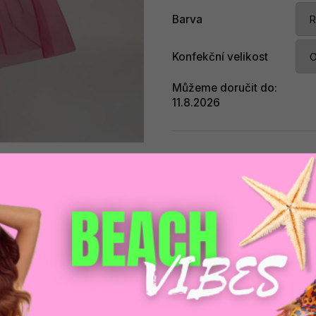
Barva
Konfekční velikost
Můžeme doručit do:
11.8.2026
Při
Zeptat se