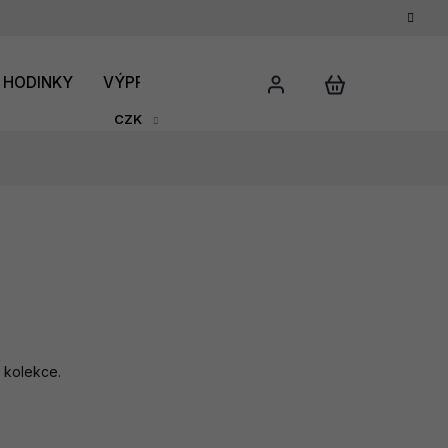
HODINKY
VÝPRODEJ
DÁRKOVÝ POUKAZ
HODNO
CZK
 kolekce.