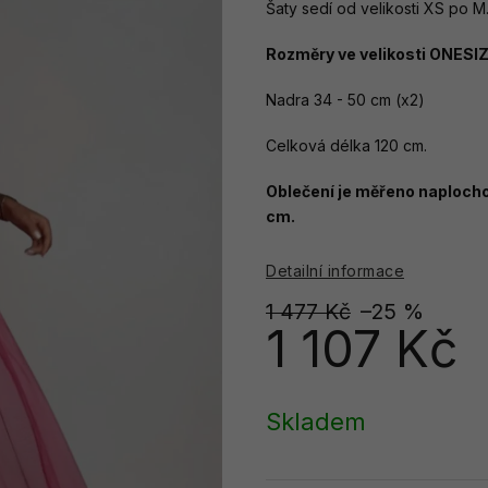
Šaty sedí od velikosti XS po M
Rozměry ve velikosti ONESIZ
Nadra 34 - 50 cm (x2)
Celková délka 120 cm.
Oblečení je měřeno naplocho,
cm.
Detailní informace
1 477 Kč
–25 %
1 107 Kč
Měrná
cena:
Skladem