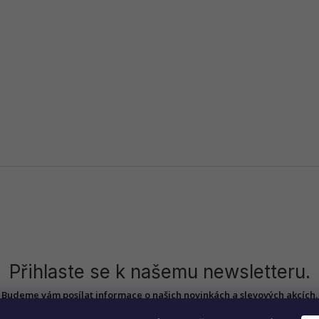
Přihlaste se k našemu newsletteru.
Budeme vám posílat informace o našich novinkách a slevových akcích.