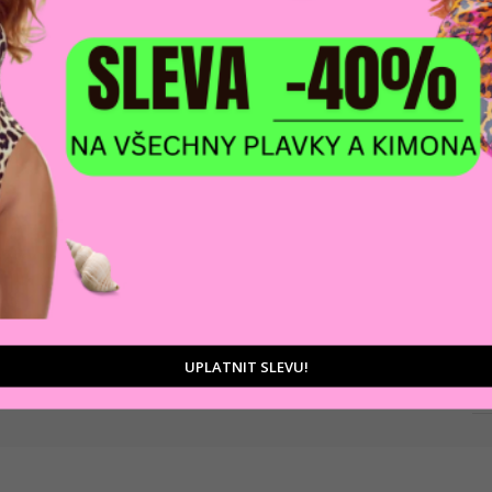
DOPRAVA ZDARM
POMŮŽEME VÁM
na adresu nebo pobočku
 výběrem produktů
Zásilkovny
tu
D
Ka
UPLATNIT SLEVU!
Zá