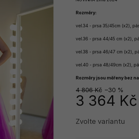
Rozměry:
vel.34 - prsa 35/45cm (x2), p
vel.36 - prsa 44/45 cm (x2), 
vel.38 - prsa 46/47 cm (x2), 
vel.40 - prsa 48/49cm (x2), p
Rozměry jsou měřeny bez nat
4 806 Kč
–30 %
3 364 Kč
Měrná
cena:
Zvolte variantu