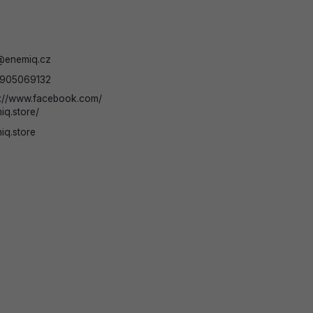
@
enemiq.cz
905069132
s://www.facebook.com/
iq.store/
iq.store