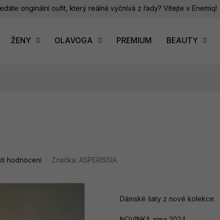
edáte originální oufit, který reálně vyčnívá z řady? Vítejte v Enemiq!
ŽENY
OLAVOGA
PREMIUM
BEAUTY
ti hodnocení
Značka:
ASPERISSIA
Dámské šaty z nové kolekce.
NOVINKA zima 2024