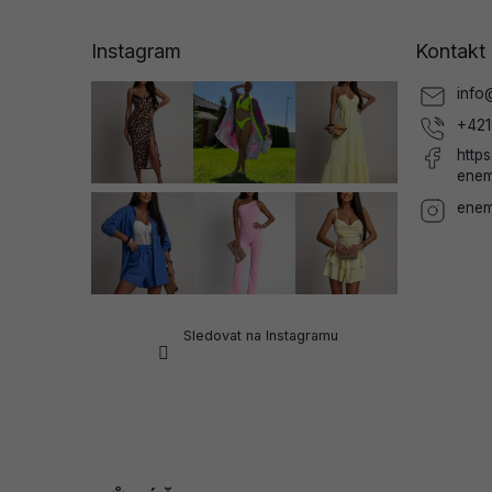
p
a
Instagram
Kontakt
t
í
info
+421
http
enem
enem
Sledovat na Instagramu