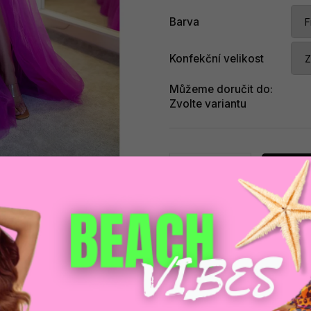
Barva
Konfekční velikost
Můžeme doručit do:
Zvolte variantu
Při
Zeptat se