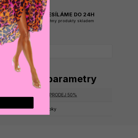
A
ODESÍLÁME DO 24H
všechny produkty skladem
oplňkové parametry
tegorie
:
VÝPRODEJ 50%
ruka
:
2 roky