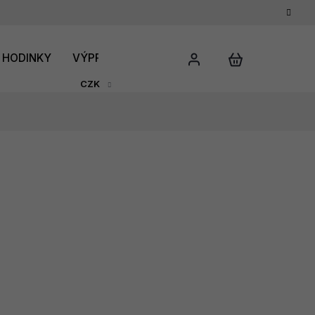
HODINKY
VÝPRODEJ
DÁRKOVÝ POUKAZ
HODNO
CZK