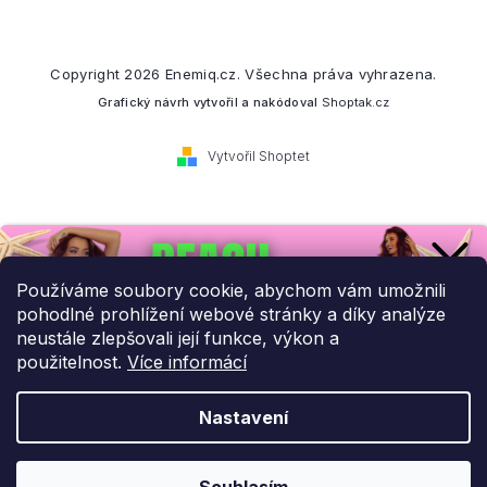
Copyright 2026
Enemiq.cz
. Všechna práva vyhrazena.
Grafický návrh vytvořil a nakódoval
Shoptak.cz
Vytvořil Shoptet
Přihlaste se k našemu
newsletteru.
Používáme soubory cookie, abychom vám umožnili
pohodlné prohlížení webové stránky a díky analýze
Budeme vám posílat informace o našich novinkách a slevových
neustále zlepšovali její funkce, výkon a
akcích.
použitelnost.
Více informácí
Nastavení
UPLATNIT SLEVU!
Odebírat newsletter