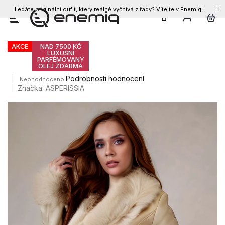
Hledáte originální oufit, který reálně vyčnívá z řady? Vítejte v Enemiq!
CZK
Přejít
Dámský kabát ANAIS
na
obsah
AKCE
NAD 7500 KČ
LUXUSNÍ
PARFÉMOVANÝ
OLEJ ZDARMA
Průměrné
Podrobnosti hodnocení
Neohodnoceno
hodnocení
Značka:
ASPERISSIA
produktu
je
0,0
z
5
hvězdiček.