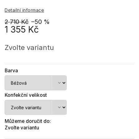
Detailní informace
2 710 Kč
–50 %
1 355 Kč
Měrná
cena:
Zvolte variantu
Barva
Konfekční velikost
Můžeme doručit do:
Zvolte variantu