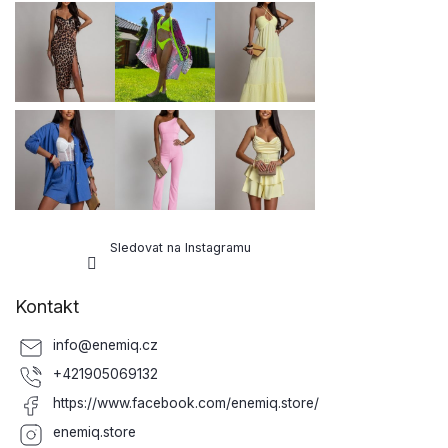
p
a
t
í
Sledovat na Instagramu
Kontakt
info
@
enemiq.cz
+421905069132
https://www.facebook.com/enemiq.store/
enemiq.store