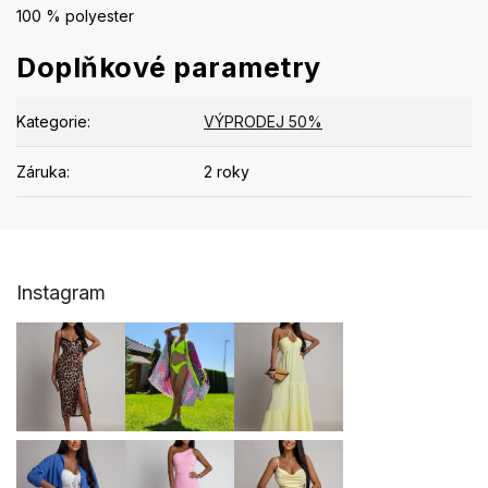
100 % polyester
Doplňkové parametry
Kategorie
:
VÝPRODEJ 50%
Záruka
:
2 roky
Z
Instagram
á
p
a
t
í