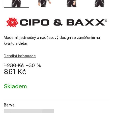
Moderní, jedinečný a nadčasový design se zaměřením na
kvalitu a detail.
Detailní informace
1 230 Kč
–30 %
861 Kč
Měrná
cena:
Skladem
Barva