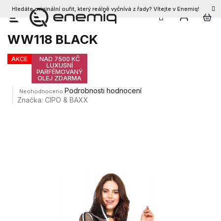
Hledáte originální oufit, který reálně vyčnívá z řady? Vítejte v Enemiq!
CZK
Přejít
Dámský kardigan CIPO & BAXX
na
WW118 BLACK
obsah
AKCE
NAD 7500 KČ
LUXUSNÍ
PARFÉMOVANÝ
OLEJ ZDARMA
Průměrné
Podrobnosti hodnocení
Neohodnoceno
hodnocení
Značka:
CIPO & BAXX
produktu
je
0,0
z
5
hvězdiček.