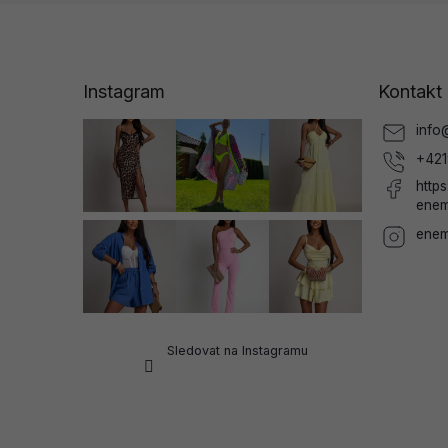
Z
á
p
a
Instagram
Kontakt
t
í
info
+421
http
enem
enem
Sledovat na Instagramu