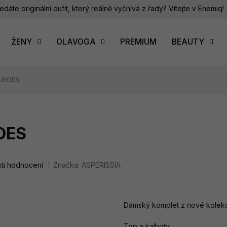
edáte originální oufit, který reálně vyčnívá z řady? Vítejte v Enemiq!
ŽENY
OLAVOGA
PREMIUM
BEAUTY
OURDES
DES
ti hodnocení
Značka:
ASPERISSIA
Dámský komplet z nové kolek
Top a kalhoty.