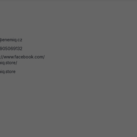
@
enemiq.cz
905069132
s://www.facebook.com/
iq.store/
iq.store