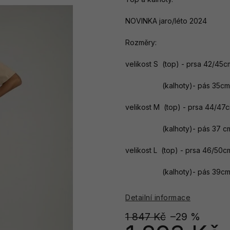
NOVINKA jaro/léto 2024
Rozměry:
velikost S (top) - prsa 42/45c
(kalhoty)- pás 35cm, d
velikost M (top) - prsa 44/47
(kalhoty)- pás 37 cm, d
velikost L (top) - prsa 46/50c
(kalhoty)- pás 39cm, d
Detailní informace
1 847 Kč
–29 %