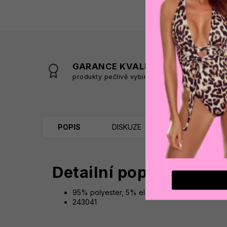
GARANCE KVALITY
produkty pečlivě vybíráme
s
POPIS
DISKUZE
Detailní popis produk
95% polyester, 5% elastan
243041