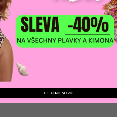
DOPRAVA ZDARM
POMŮŽEME VÁM
na adresu nebo pobočku
 výběrem produktů
Zásilkovny
tu
UPLATNIT SLEVU!