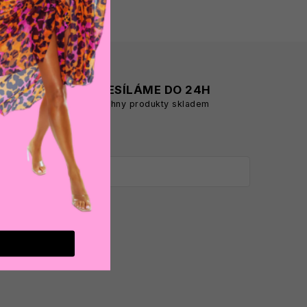
A
ODESÍLÁME DO 24H
všechny produkty skladem