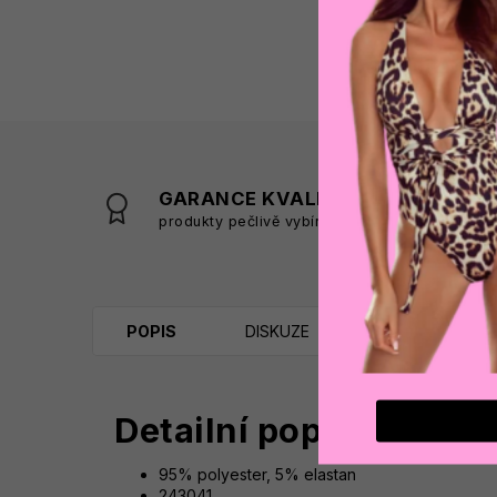
GARANCE KVALITY
produkty pečlivě vybíráme
s
POPIS
DISKUZE
Detailní popis produk
95% polyester, 5% elastan
243041