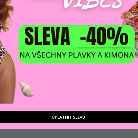
Zeptat se
DOPRAVA ZDARM
POMŮŽEME VÁM
na adresu nebo pobočku
 výběrem produktů
Zásilkovny
tu
UPLATNIT SLEVU!