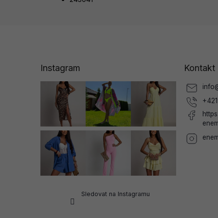
Z
á
p
a
Instagram
Kontakt
t
í
info
+421
http
enem
enem
Sledovat na Instagramu