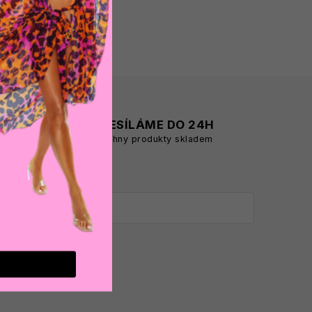
A
ODESÍLÁME DO 24H
všechny produkty skladem