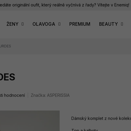
edáte originální oufit, který reálně vyčnívá z řady? Vítejte v Enemiq!
ŽENY
OLAVOGA
PREMIUM
BEAUTY
OURDES
DES
ti hodnocení
Značka:
ASPERISSIA
Dámský komplet z nové kolek
Top a kalhoty.