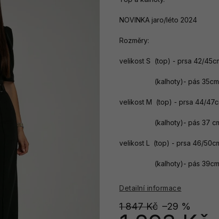
NOVINKA jaro/léto 2024
Rozměry:
velikost S (top) - prsa 42/45c
(kalhoty)- pás 35cm, d
velikost M (top) - prsa 44/47
(kalhoty)- pás 37 cm, d
velikost L (top) - prsa 46/50c
(kalhoty)- pás 39cm, d
Detailní informace
1 847 Kč
–29 %