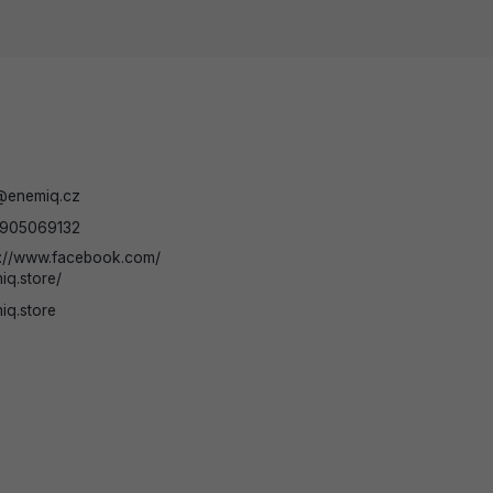
@
enemiq.cz
905069132
s://www.facebook.com/
iq.store/
iq.store