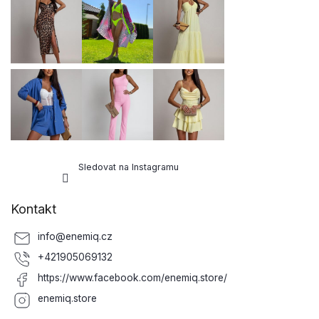
a
t
í
Sledovat na Instagramu
Kontakt
info
@
enemiq.cz
+421905069132
https://www.facebook.com/enemiq.store/
enemiq.store