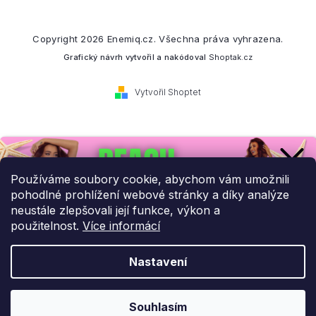
Copyright 2026
Enemiq.cz
. Všechna práva vyhrazena.
Grafický návrh vytvořil a nakódoval
Shoptak.cz
Vytvořil Shoptet
Přihlaste se k našemu
newsletteru.
Používáme soubory cookie, abychom vám umožnili
pohodlné prohlížení webové stránky a díky analýze
Budeme vám posílat informace o našich novinkách a slevových
neustále zlepšovali její funkce, výkon a
akcích.
použitelnost.
Více informácí
Nastavení
UPLATNIT SLEVU!
Odebírat newsletter
Souhlasím