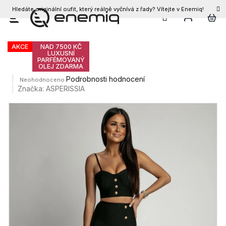
Hledáte originální oufit, který reálně vyčnívá z řady? Vítejte v Enemiq!
CZK
Přejít
Dámský komplet MIA
na
obsah
AKCE
NAD 7500 KČ
LUXUSNÍ
PARFÉMOVANÝ
OLEJ ZDARMA
Průměrné
Podrobnosti hodnocení
Neohodnoceno
hodnocení
Značka:
ASPERISSIA
produktu
je
0,0
z
5
hvězdiček.