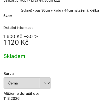
velikost L (top) - prsa 44/50cm (x2)
(sukně)- pás 36cm v klidu / 44cm natažená, délka
54cm
Detailní informace
1 600 Kč
–30 %
1 120 Kč
Měrná
cena:
Skladem
Barva
Můžeme doručit do:
11.8.2026