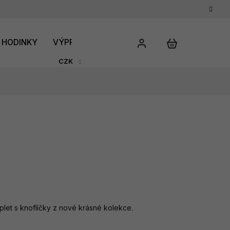
HODINKY
VÝPRODEJ
DÁRKOVÝ POUKAZ
HODNO
CZK
plet s knoflíčky z nové krásné kolekce.