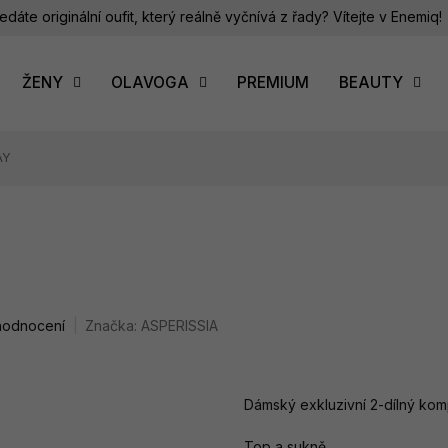
edáte originální oufit, který reálně vyčnívá z řady? Vítejte v Enemiq!
ŽENY
OLAVOGA
PREMIUM
BEAUTY
AY
hodnocení
Značka:
ASPERISSIA
Dámský exkluzivní 2-dílný kom
Top a sukně.