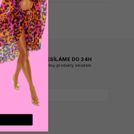
A
ODESÍLÁME DO 24H
všechny produkty skladem