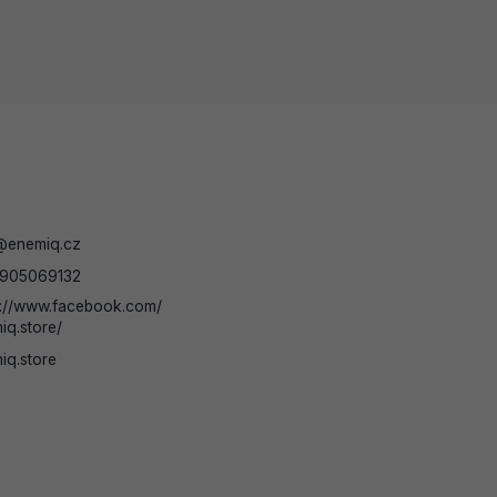
@
enemiq.cz
905069132
s://www.facebook.com/
iq.store/
iq.store