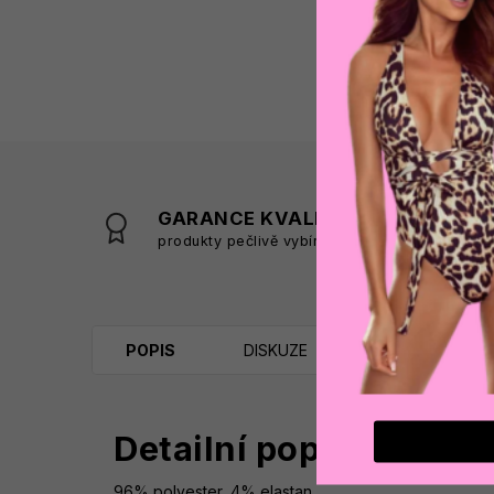
GARANCE KVALITY
produkty pečlivě vybíráme
s
POPIS
DISKUZE
Detailní popis produk
96% polyester, 4% elastan