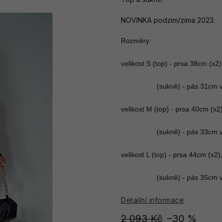
NOVINKA podzim/zima 2023.
Rozměry:

velikost S (top) - prsa 38cm (x2)
                  (sukně) - pás 31
velikost M (top) - prsa 40cm (x2
                  (sukně) - pás 33
velikost L (top) - prsa 44cm (x2)
                  (sukně) - pás 35
Detailní informace
2 093 Kč
–30 %