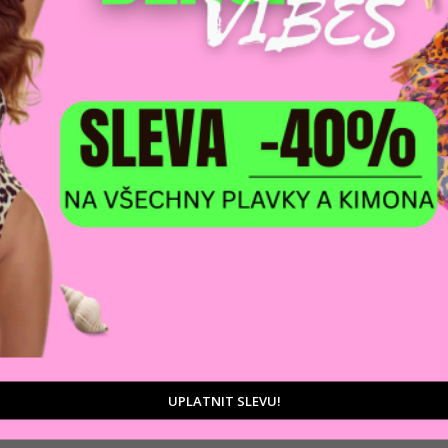
Zeptat se
DOPRAVA ZDARM
POMŮŽEME VÁM
na adresu nebo pobočku
 výběrem produktů
Zásilkovny
tu
UPLATNIT SLEVU!