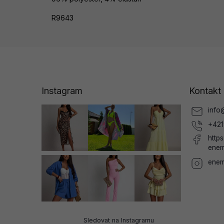
R9643
Z
á
p
a
Instagram
Kontakt
t
í
info
+421
http
enem
enem
Sledovat na Instagramu