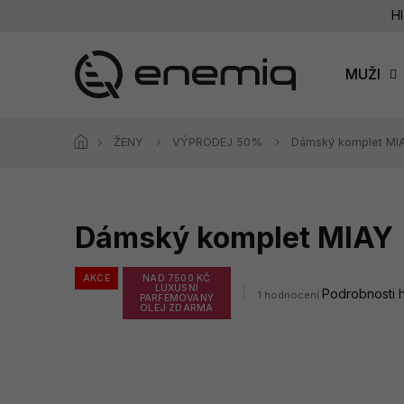
Přejít
Hl
na
obsah
MUŽI
ŽENY
VÝPRODEJ 50%
Dámský komplet MI
Dámský komplet MIAY
AKCE
NAD 7500 KČ
LUXUSNÍ
Průměrné
Podrobnosti 
1 hodnocení
PARFÉMOVANÝ
hodnocení
OLEJ ZDARMA
produktu
je
5,0
z
5