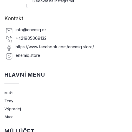
Sledovat na Instagramu
Kontakt
info
@
enemiq.cz
+421905069132
https://www.facebook.com/enemiq.store/
enemiq.store
HLAVNÍ MENU
Muži
Ženy
Výprodej
Akce
MŮJ ÚČET