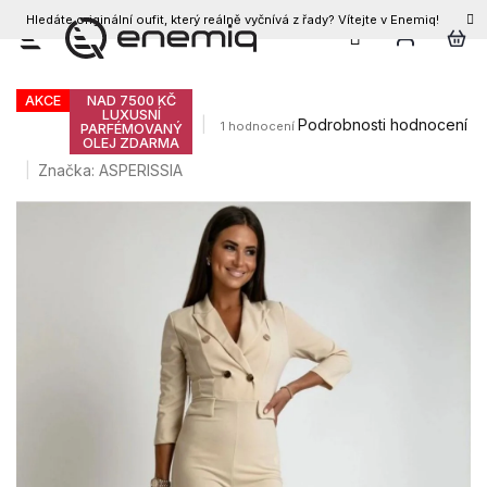
Hledáte originální oufit, který reálně vyčnívá z řady? Vítejte v Enemiq!
CZK
Přejít
Dámský overal GRETTA
na
obsah
AKCE
NAD 7500 KČ
LUXUSNÍ
Průměrné
Podrobnosti hodnocení
1 hodnocení
PARFÉMOVANÝ
OLEJ ZDARMA
hodnocení
produktu
Značka:
ASPERISSIA
je
5,0
z
5
hvězdiček.