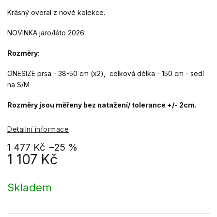
Krásný overal z nové kolekce.
NOVINKA jaro/léto 2026
Rozměry:
ONESIZE prsa - 38-50 cm (x2), celková délka - 150 cm - sedí
na S/M
Rozměry jsou měřeny bez natažení/ tolerance +/- 2cm.
Detailní informace
1 477 Kč
–25 %
1 107 Kč
Měrná
cena:
Skladem