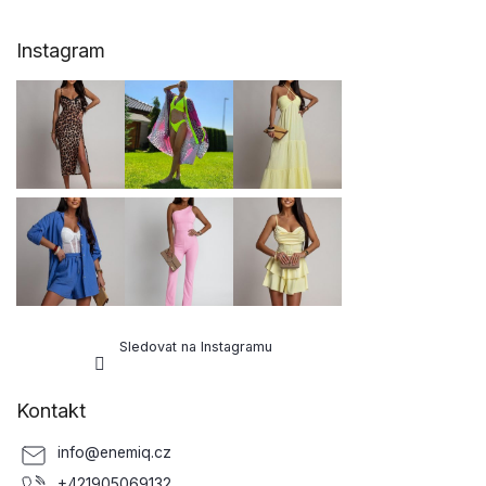
Z
Instagram
á
p
a
t
í
Sledovat na Instagramu
Kontakt
info
@
enemiq.cz
+421905069132