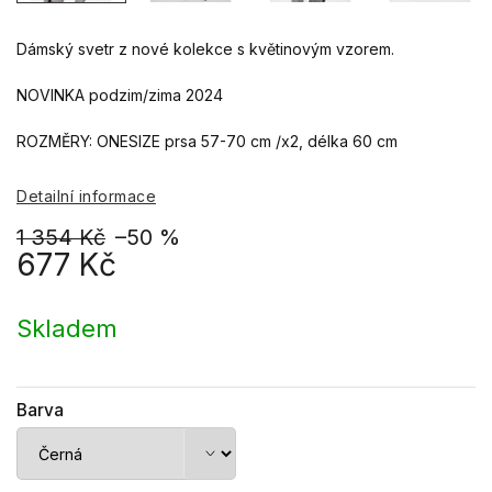
Dámský svetr z nové kolekce s květinovým vzorem.
NOVINKA podzim/zima 2024
ROZMĚRY: ONESIZE prsa 57-70 cm /x2, délka 60 cm
Detailní informace
1 354 Kč
–50 %
677 Kč
Měrná
cena:
Skladem
Barva