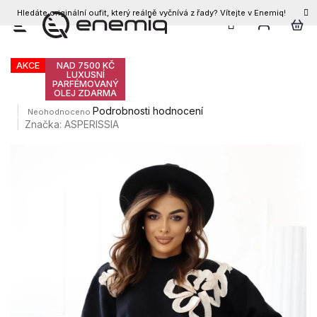
Hledáte originální oufit, který reálně vyčnívá z řady? Vítejte v Enemiq!
CZK
Přejít
Dámský svetr BETHANY
na
obsah
AKCE
NAD 7500 KČ
LUXUSNÍ
PARFÉMOVANÝ
OLEJ ZDARMA
Průměrné
Podrobnosti hodnocení
Neohodnoceno
hodnocení
Značka:
ASPERISSIA
produktu
je
0,0
z
5
hvězdiček.