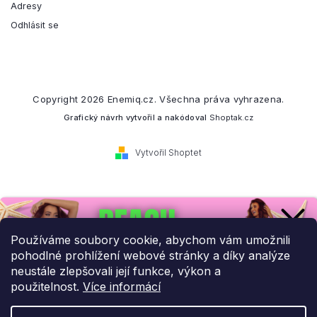
Adresy
Odhlásit se
Copyright 2026
Enemiq.cz
. Všechna práva vyhrazena.
Grafický návrh vytvořil a nakódoval
Shoptak.cz
Vytvořil Shoptet
Přihlaste se k našemu
newsletteru.
Používáme soubory cookie, abychom vám umožnili
pohodlné prohlížení webové stránky a díky analýze
Budeme vám posílat informace o našich novinkách a slevových
neustále zlepšovali její funkce, výkon a
akcích.
použitelnost.
Více informácí