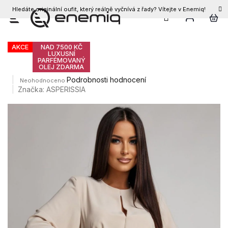
Hledáte originální oufit, který reálně vyčnívá z řady? Vítejte v Enemiq!
CZK
Přejít
Dámský top ANNIA
na
obsah
AKCE
NAD 7500 KČ
LUXUSNÍ
PARFÉMOVANÝ
OLEJ ZDARMA
Průměrné
Podrobnosti hodnocení
Neohodnoceno
hodnocení
Značka:
ASPERISSIA
produktu
je
0,0
z
5
hvězdiček.