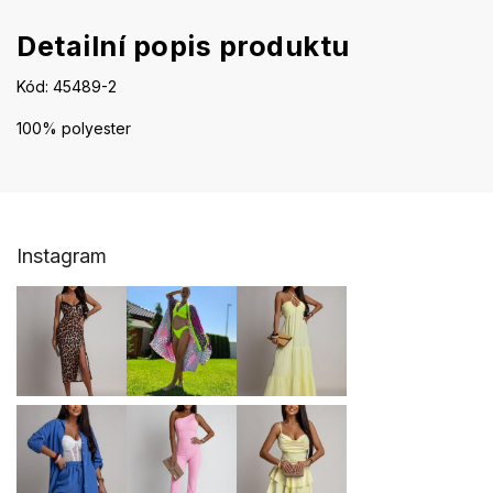
Detailní popis produktu
Kód: 45489-2
100% polyester
Z
Instagram
á
p
a
t
í