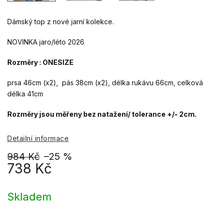
Dámský top z nové jarní kolekce.
NOVINKA jaro/léto 2026
Rozměry : ONESIZE
prsa 46cm (x2), pás 38cm (x2), délka rukávu 66cm, celková
délka 41cm
Rozměry jsou měřeny bez natažení/ tolerance +/- 2cm.
Detailní informace
984 Kč
–25 %
738 Kč
Měrná
cena:
Skladem