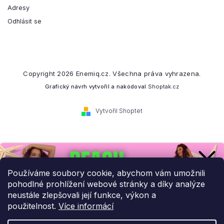
Adresy
Odhlásit se
Copyright 2026
Enemiq.cz
. Všechna práva vyhrazena.
Grafický návrh vytvořil a nakódoval
Shoptak.cz
Vytvořil Shoptet
Přihlaste se k našemu
newsletteru.
Používáme soubory cookie, abychom vám umožnili
pohodlné prohlížení webové stránky a díky analýze
Budeme vám posílat informace o našich novinkách a slevových
neustále zlepšovali její funkce, výkon a
akcích.
použitelnost.
Více informácí