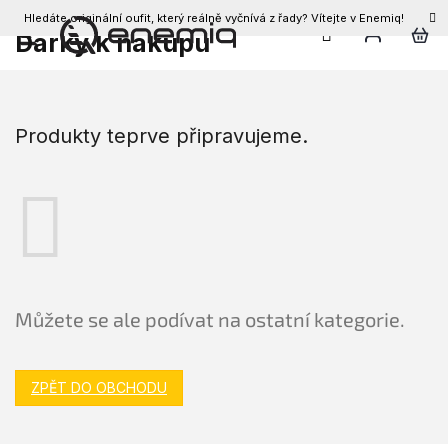
Hledáte originální oufit, který reálně vyčnívá z řady? Vítejte v Enemiq!
CZK
Dárky k nákupu
Přejít
na
obsah
Produkty teprve připravujeme.
Můžete se ale podívat na ostatní kategorie.
ZPĚT DO OBCHODU