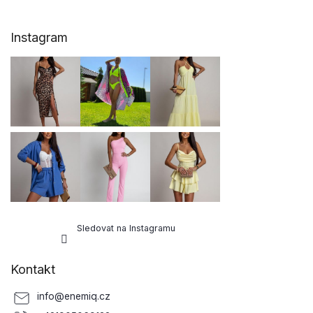
Z
Instagram
á
p
a
t
í
Sledovat na Instagramu
Kontakt
info
@
enemiq.cz