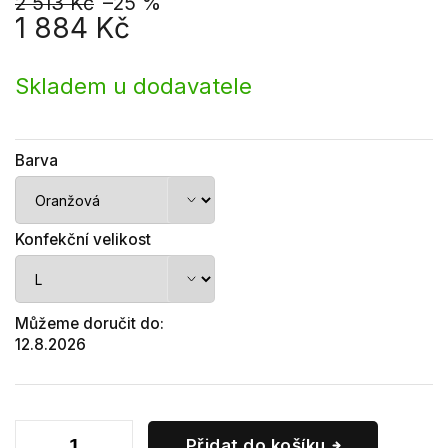
2 513 Kč
–25 %
1 884 Kč
Měrná
cena:
Skladem u dodavatele
Barva
Konfekční velikost
Můžeme doručit do:
12.8.2026
Přidat do košíku