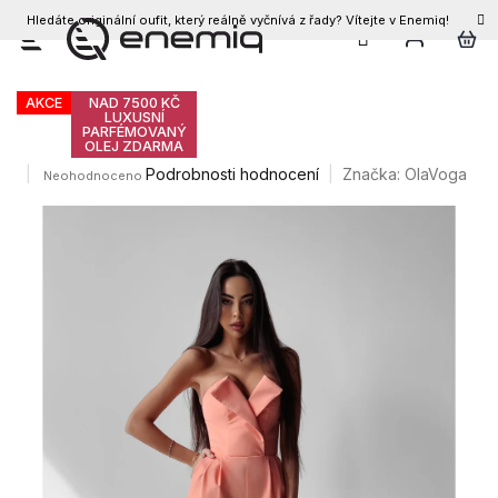
Hledáte originální oufit, který reálně vyčnívá z řady? Vítejte v Enemiq!
CZK
Přejít
Ola Voga Diena overal
na
obsah
AKCE
NAD 7500 KČ
LUXUSNÍ
PARFÉMOVANÝ
OLEJ ZDARMA
Průměrné
Podrobnosti hodnocení
Značka:
OlaVoga
Neohodnoceno
hodnocení
produktu
je
0,0
z
5
hvězdiček.