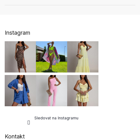
Z
Instagram
á
p
a
t
í
Sledovat na Instagramu
Kontakt