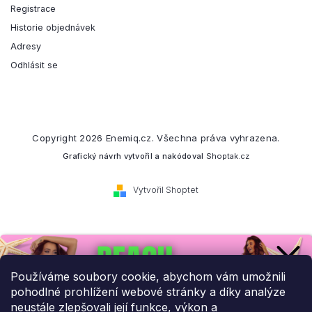
Registrace
Historie objednávek
Adresy
Odhlásit se
Copyright 2026
Enemiq.cz
. Všechna práva vyhrazena.
Grafický návrh vytvořil a nakódoval
Shoptak.cz
Vytvořil Shoptet
Přihlaste se k našemu
newsletteru.
Používáme soubory cookie, abychom vám umožnili
pohodlné prohlížení webové stránky a díky analýze
Budeme vám posílat informace o našich novinkách a slevových
neustále zlepšovali její funkce, výkon a
akcích.