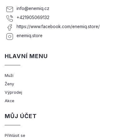
info
@
enemiq.cz
+421905069132
https://www.facebook.com/enemiq.store/
enemiq.store
HLAVNÍ MENU
Muži
Ženy
Výprodej
Akce
MŮJ ÚČET
Přihlásit se