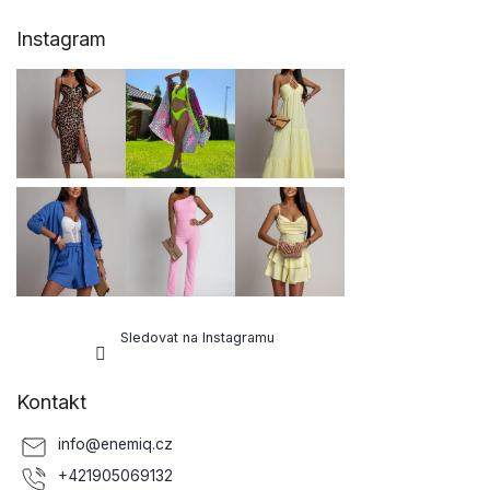
Z
Instagram
á
p
a
t
í
Sledovat na Instagramu
Kontakt
info
@
enemiq.cz
+421905069132