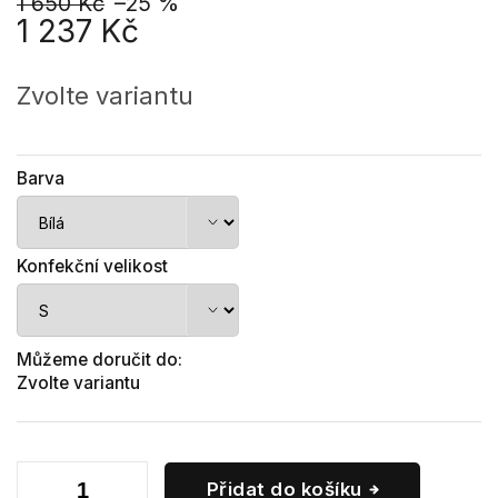
1 650 Kč
–25 %
1 237 Kč
Měrná
cena:
Zvolte variantu
Barva
Konfekční velikost
Můžeme doručit do:
Zvolte variantu
Přidat do košíku