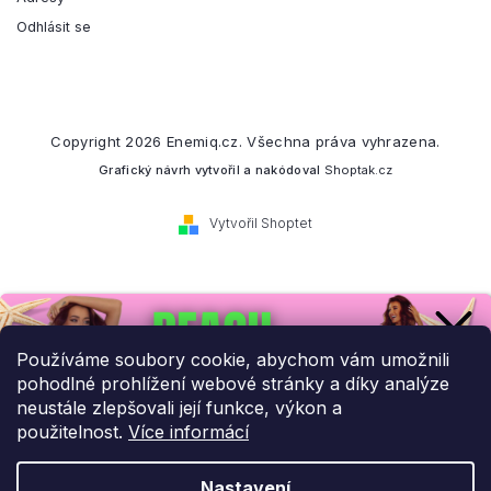
Odhlásit se
Copyright 2026
Enemiq.cz
. Všechna práva vyhrazena.
Grafický návrh vytvořil a nakódoval
Shoptak.cz
Vytvořil Shoptet
Přihlaste se k našemu
newsletteru.
Používáme soubory cookie, abychom vám umožnili
pohodlné prohlížení webové stránky a díky analýze
Budeme vám posílat informace o našich novinkách a slevových
neustále zlepšovali její funkce, výkon a
akcích.
použitelnost.
Více informácí
Nastavení