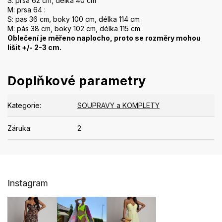
S: prsa 62 cm, délka 40 cm
M: prsa 64 :
S: pas 36 cm, boky 100 cm, délka 114 cm
M: pás 38 cm, boky 102 cm, délka 115 cm
Oblečení je měřeno naplocho, proto se rozměry mohou
lišit +/- 2-3 cm.
Doplňkové parametry
Kategorie
:
SOUPRAVY a KOMPLETY
Záruka
:
2
Z
Instagram
á
p
a
t