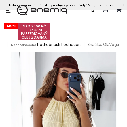
Hledáte originální oufit, který reálně vyčnívá z řady? Vítejte v Enemiq!
CZK
Přejít
Olavoga Anitta set
na
obsah
AKCE
NAD 7500 KČ
LUXUSNÍ
PARFÉMOVANÝ
OLEJ ZDARMA
Průměrné
Podrobnosti hodnocení
Značka:
OlaVoga
Neohodnoceno
hodnocení
produktu
je
0,0
z
5
hvězdiček.