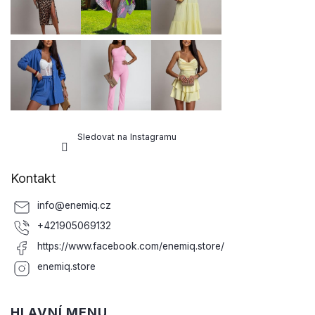
í
Sledovat na Instagramu
Kontakt
info
@
enemiq.cz
+421905069132
https://www.facebook.com/enemiq.store/
enemiq.store
HLAVNÍ MENU