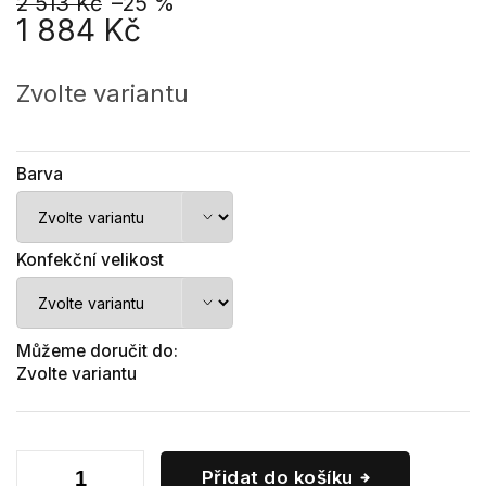
2 513 Kč
–25 %
1 884 Kč
Měrná
cena:
Zvolte variantu
Barva
Konfekční velikost
Můžeme doručit do:
Zvolte variantu
Přidat do košíku