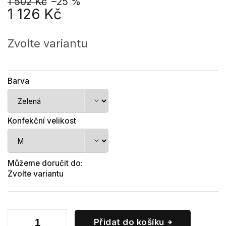
1 502 Kč
–25 %
1 126 Kč
Měrná
cena:
Zvolte variantu
Barva
Konfekční velikost
Můžeme doručit do:
Zvolte variantu
Přidat do košíku