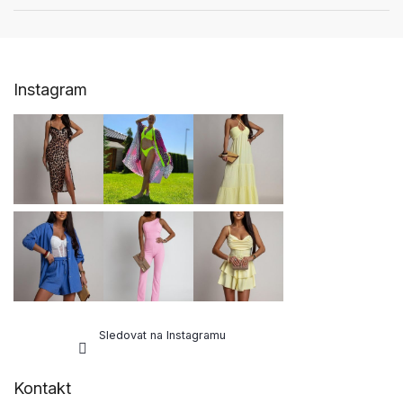
Z
Instagram
á
p
a
t
í
Sledovat na Instagramu
Kontakt