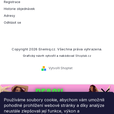
Registrace
Historie objednávek
Adresy
Odhlásit se
Copyright 2026
Enemiq.cz
. Všechna práva vyhrazena.
Grafický návrh vytvořil a nakódoval
Shoptak.cz
Vytvořil Shoptet
Přihlaste se k našemu
newsletteru.
Používáme soubory cookie, abychom vám umožnili
pohodlné prohlížení webové stránky a díky analýze
Budeme vám posílat informace o našich novinkách a slevových
neustále zlepšovali její funkce, výkon a
akcích.