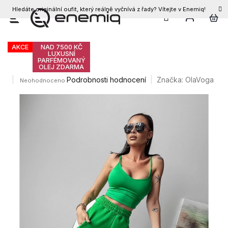
Hledáte originální oufit, který reálně vyčnívá z řady? Vítejte v Enemiq!
CZK
Přejít
Olavoga Betix tepláky
na
obsah
AKCE
NAD 7500 KČ
LUXUSNÍ
PARFÉMOVANÝ
OLEJ ZDARMA
Průměrné
Podrobnosti hodnocení
Značka:
OlaVoga
Neohodnoceno
hodnocení
produktu
je
0,0
z
5
hvězdiček.