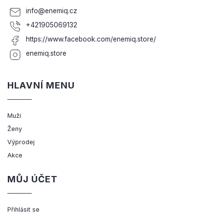
info
@
enemiq.cz
+421905069132
https://www.facebook.com/enemiq.store/
enemiq.store
HLAVNÍ MENU
Muži
Ženy
Výprodej
Akce
MŮJ ÚČET
Přihlásit se