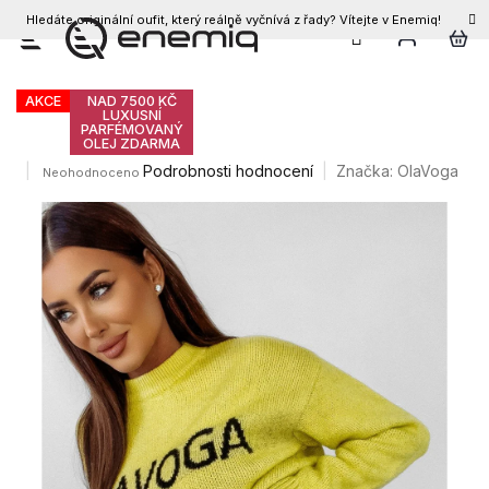
Hledáte originální oufit, který reálně vyčnívá z řady? Vítejte v Enemiq!
CZK
Přejít
Olavoga Coffee mikina
na
obsah
AKCE
NAD 7500 KČ
LUXUSNÍ
PARFÉMOVANÝ
OLEJ ZDARMA
Průměrné
Podrobnosti hodnocení
Značka:
OlaVoga
Neohodnoceno
hodnocení
produktu
je
0,0
z
5
hvězdiček.