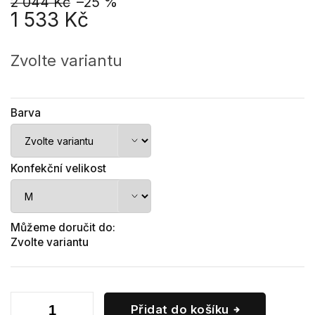
2 044 Kč
–25 %
1 533 Kč
Měrná
cena:
Zvolte variantu
Barva
Konfekční velikost
Můžeme doručit do:
Zvolte variantu
Přidat do košíku