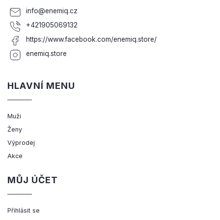
info
@
enemiq.cz
+421905069132
https://www.facebook.com/enemiq.store/
enemiq.store
HLAVNÍ MENU
Muži
Ženy
Výprodej
Akce
MŮJ ÚČET
Přihlásit se