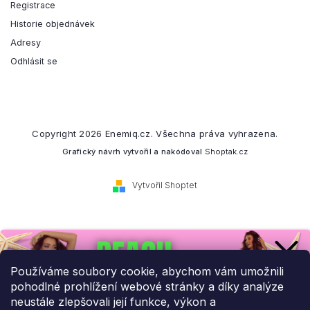
Registrace
Historie objednávek
Adresy
Odhlásit se
Copyright 2026
Enemiq.cz
. Všechna práva vyhrazena.
Grafický návrh vytvořil a nakódoval
Shoptak.cz
Vytvořil Shoptet
Přihlaste se k našemu
newsletteru.
Používáme soubory cookie, abychom vám umožnili
pohodlné prohlížení webové stránky a díky analýze
Budeme vám posílat informace o našich novinkách a slevových
neustále zlepšovali její funkce, výkon a
akcích.