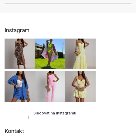
Z
Instagram
á
p
a
t
í
Sledovat na Instagramu
Kontakt