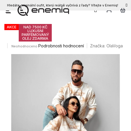
Hledáte originální oufit, který reálně vyčnívá z řady? Vítejte v Enemiq!
CZK
Přejít
Olavoga Colm unisex mikina
na
obsah
AKCE
NAD 7500 KČ
LUXUSNÍ
PARFÉMOVANÝ
OLEJ ZDARMA
Průměrné
Podrobnosti hodnocení
Značka:
OlaVoga
Neohodnoceno
hodnocení
produktu
je
0,0
z
5
hvězdiček.