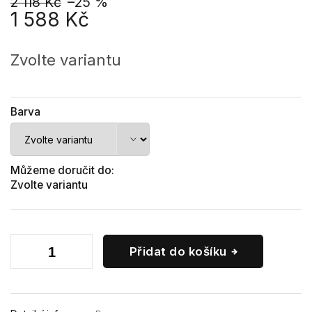
2 118 Kč
–25 %
1 588 Kč
Měrná
cena:
Zvolte variantu
Barva
Můžeme doručit do:
Zvolte variantu
Přidat do košíku