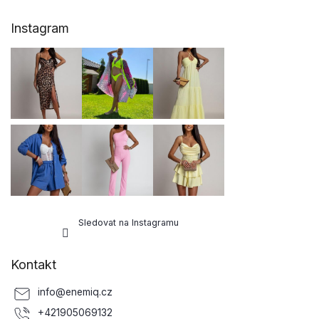
Z
Instagram
á
p
a
t
í
Sledovat na Instagramu
Kontakt
info
@
enemiq.cz
+421905069132