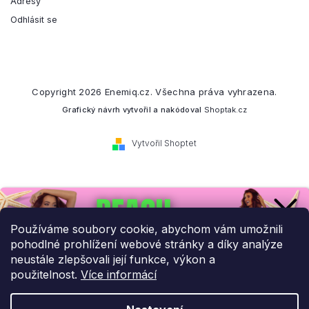
Adresy
Odhlásit se
Copyright 2026
Enemiq.cz
. Všechna práva vyhrazena.
Grafický návrh vytvořil a nakódoval
Shoptak.cz
Vytvořil Shoptet
Přihlaste se k našemu
newsletteru.
Používáme soubory cookie, abychom vám umožnili
pohodlné prohlížení webové stránky a díky analýze
Budeme vám posílat informace o našich novinkách a slevových
neustále zlepšovali její funkce, výkon a
akcích.
použitelnost.
Více informácí