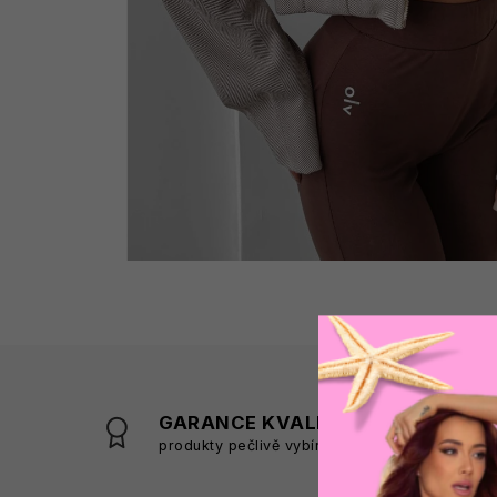
GARANCE KVALITY
produkty pečlivě vybíráme
s