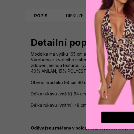
POPIS
DISKUZE
Detailní popis produk
Modelka má výšku 165 cm a nosí velikost S. Ležérní
Vyrobeno z kvalitního materiálu s přídavkem VISKÓZ
zdoben jemnou texturou rybí kosti, zatímco na před
40% ANILAN, 15% POLYESTER Rozměry a velikosti: 
Obvod hrudníku 94 cm 96 cm 98 cm
Délka rukávu (vnější) 64 cm 66 cm 68 cm
Délka rukávu (vnitřní) 48 cm 50 cm cm
Oděvy jsou měřeny v poloze ležmo, proto se jedno