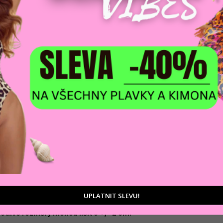
tu
D
 styl, zipový Vypasované top s jednoduchým střihem.
Ka
Y, která poskytuje příjemný dotek a pohodlí. Povrch je
ní straně je decentní nápis "OLV". Složení: 45% VISKÓZA,
S, M, L cm 46 cm
Zá
UPLATNIT SLEVU!
tlivé rozměry mohou lišit o +/- 2 cm.