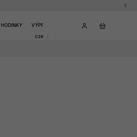
HODINKY
VÝPRODEJ
DÁRKOVÝ POUKAZ
HODNO
CZK