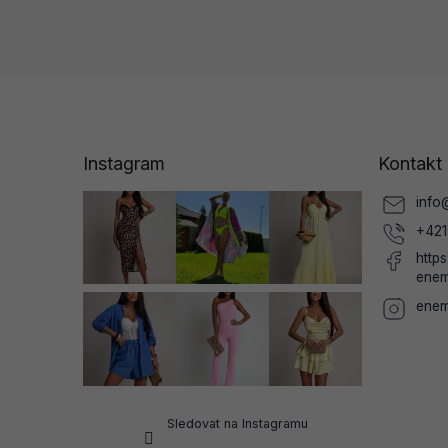
Z
á
p
a
Instagram
Kontakt
t
í
info
+421
http
enem
enem
Sledovat na Instagramu