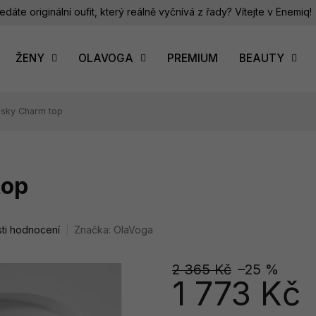
edáte originální oufit, který reálně vyčnívá z řady? Vítejte v Enemiq!
ŽENY
OLAVOGA
PREMIUM
BEAUTY
sky Charm top
top
ti hodnocení
Značka:
OlaVoga
2 365 Kč
–25 %
1 773 Kč