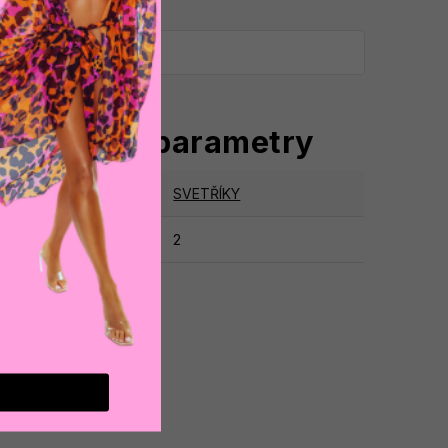
oplňkové parametry
tegorie
:
SVETŘÍKY
ruka
:
2