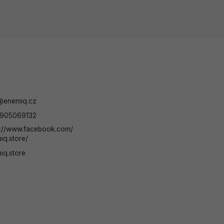
@
enemiq.cz
905069132
s://www.facebook.com/
iq.store/
iq.store