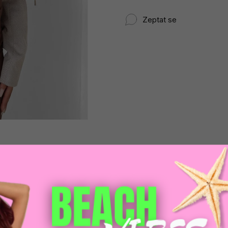
Zeptat se
DOPRAVA ZDARM
POMŮŽEME VÁM
na adresu nebo pobočku
 výběrem produktů
Zásilkovny