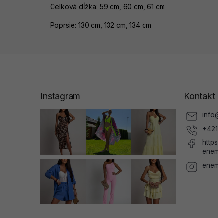
Celková dĺžka: 59 cm, 60 cm, 61 cm
Poprsie: 130 cm, 132 cm, 134 cm
Z
á
p
a
Instagram
Kontakt
t
í
info
+421
http
enem
enem