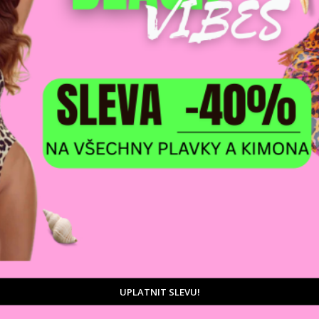
DOPRAVA ZDARM
POMŮŽEME VÁM
na adresu nebo pobočku
 výběrem produktů
Zásilkovny
tu
D
álne štruktúrovanou tkaninou, ktorá je nielen štýlová, ale
Ka
te. Voľný, oversized strih so zníženými ramenami a širokými
ť svetra sa dá nastaviť diskrétnou šnúrkou (troczek), takže si
Veľkolepé, veľké logo OLAVOGA s nápisom „Essence of
Zá
stý vzhľad.
UPLATNIT SLEVU!