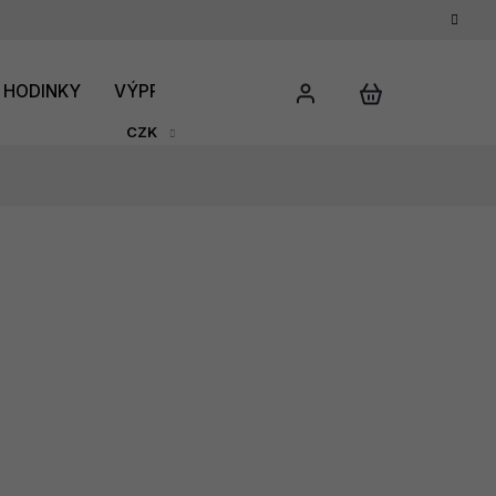
HODINKY
VÝPRODEJ
DÁRKOVÝ POUKAZ
HODNO
CZK