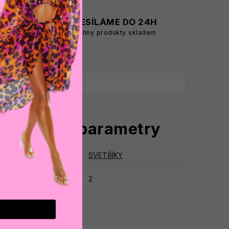
A
ODESÍLÁME DO 24H
všechny produkty skladem
oplňkové parametry
tegorie
:
SVETŘÍKY
ruka
:
2