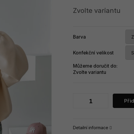
Měrná
cena:
Zvolte variantu
Barva
Konfekční velikost
Můžeme doručit do:
Zvolte variantu
Při
Detailní informace