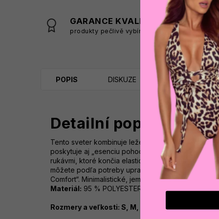
GARANCE KVALITY
produkty pečlivě vybíráme
s
POPIS
DISKUZE
Detailní popis produk
Tento sveter kombinuje ležérny strih s mäkkou, špeci
poskytuje aj „esenciu pohodlia“ v každodennom živo
rukávmi, ktoré končia elastickým strihom. Spodná čas
môžete podľa potreby upraviť jeho plnosť a tvar. 
Comfort“. Minimalistické, jemné vyšívané logo pre či
Materiál:
95 % POLYESTER, 5 % ELASTAN
Rozmery a veľkosti: S, M, L