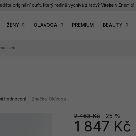
edáte originální oufit, který reálně vyčnívá z řady? Vítejte v Enemiq!
ŽENY
OLAVOGA
PREMIUM
BEAUTY
ena svetr
ti hodnocení
Značka:
OlaVoga
2 463 Kč
–25 %
1 847 Kč