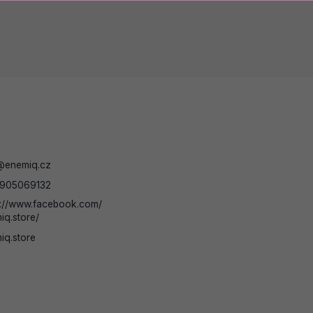
@
enemiq.cz
905069132
s://www.facebook.com/
iq.store/
iq.store