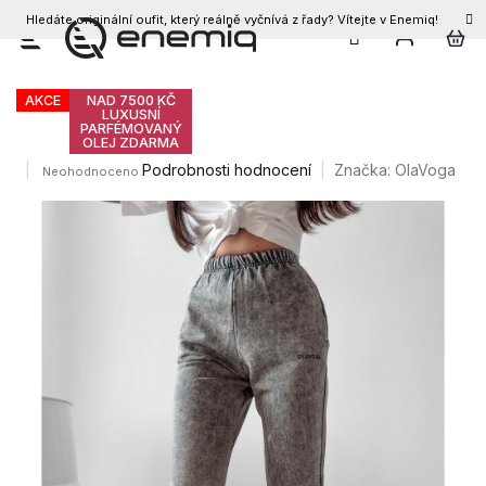
Hledáte originální oufit, který reálně vyčnívá z řady? Vítejte v Enemiq!
CZK
Přejít
Olavoga Jervi jogger
na
obsah
AKCE
NAD 7500 KČ
LUXUSNÍ
PARFÉMOVANÝ
OLEJ ZDARMA
Průměrné
Podrobnosti hodnocení
Značka:
OlaVoga
Neohodnoceno
hodnocení
produktu
je
0,0
z
5
hvězdiček.