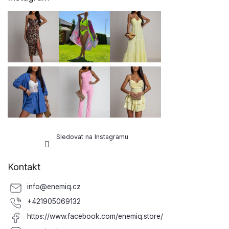
p
a
t
í
Sledovat na Instagramu
Kontakt
info
@
enemiq.cz
+421905069132
https://www.facebook.com/enemiq.store/