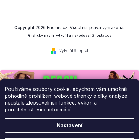
Copyright 2026
Enemiq.cz
. Všechna práva vyhrazena.
Grafický návrh vytvořil a nakódoval
Shoptak.cz
Vytvořil Shoptet
Přihlaste se k našemu
newsletteru.
Používáme soubory cookie, abychom vám umožnili
pohodlné prohlížení webové stránky a díky analýze
Budeme vám posílat informace o našich novinkách a slevových
neustále zlepšovali její funkce, výkon a
akcích.
použitelnost.
Více informácí
Nastavení