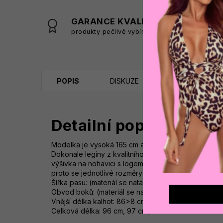
GARANCE KVALITY
produkty pečlivě vybíráme
s
POPIS
DISKUZE
Detailní popis produk
Modelka je vysoká 165 cm a má na sobě velikost S.
Dokonale legíny z kvalitního, žebrovaného a elastic
výšivka na nohavici s logem značky OLAVOGA. Slo
proto se jednotlivé rozměry mohou lišit o +/- 2 cm. M
Šířka pasu: (materiál se natáhne do 10 cm) 62 cm, 
Obvod boků: (materiál se natáhne na 20 cm) 62 cm,
Vnější délka kalhot: 86>8 cm, 8 73 cm, 74 cm, 75 c
Celková délka: 96 cm, 97 cm, 98 cm