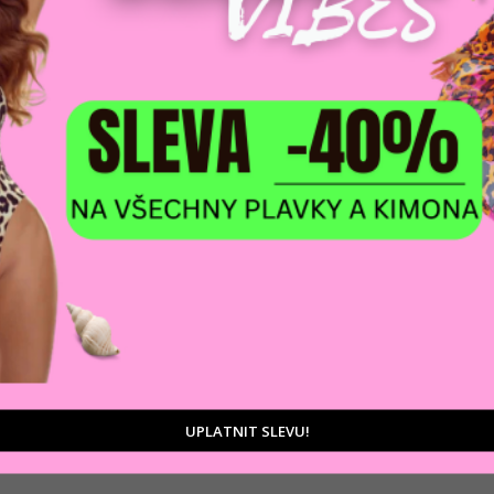
DOPRAVA ZDARM
POMŮŽEME VÁM
na adresu nebo pobočku
 výběrem produktů
Zásilkovny
tu
D
Ka
kého materiálu. S vysokým pasem. Minimalistická, psaná
žení: 82% NYLON, 18% SPANDEX Oblečení je měřeno na ploše,
,
Zá
64 cm, 66 cm
 64 cm, 66 cm
UPLATNIT SLEVU!
m