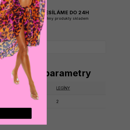
A
ODESÍLÁME DO 24H
všechny produkty skladem
oplňkové parametry
tegorie
:
LEGÍNY
ruka
:
2