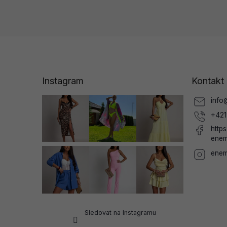
Z
á
p
a
Instagram
Kontakt
t
í
info
+421
http
enem
enem
Sledovat na Instagramu