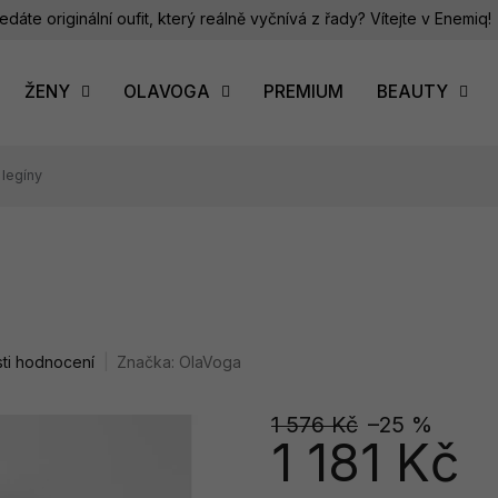
edáte originální oufit, který reálně vyčnívá z řady? Vítejte v Enemiq!
ŽENY
OLAVOGA
PREMIUM
BEAUTY
 legíny
ti hodnocení
Značka:
OlaVoga
1 576 Kč
–25 %
1 181 Kč