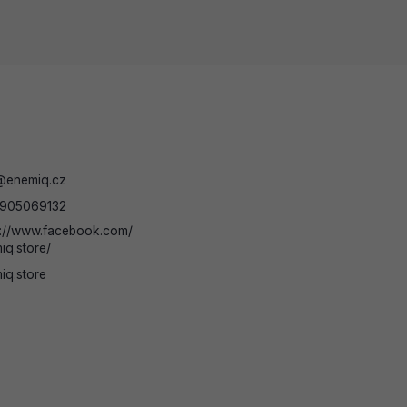
@
enemiq.cz
905069132
s://www.facebook.com/
iq.store/
iq.store