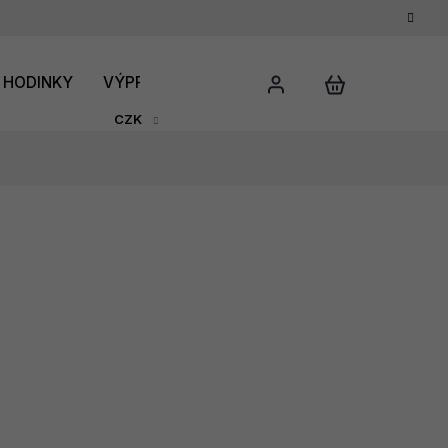
HODINKY
VÝPRODEJ
DÁRKOVÝ POUKAZ
HODNO
CZK