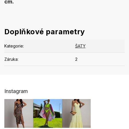
cm.
Doplňkové parametry
Kategorie
:
ŠATY
Záruka
:
2
Z
Instagram
á
p
a
t
í