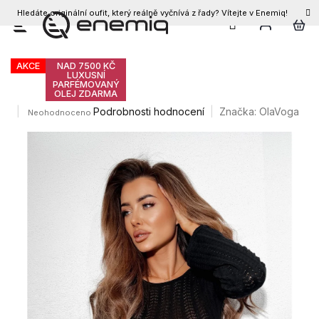
Hledáte originální oufit, který reálně vyčnívá z řady? Vítejte v Enemiq!
CZK
Přejít
Olavoga Loko šaty
na
obsah
AKCE
NAD 7500 KČ
LUXUSNÍ
PARFÉMOVANÝ
OLEJ ZDARMA
Průměrné
Podrobnosti hodnocení
Značka:
OlaVoga
Neohodnoceno
hodnocení
produktu
je
0,0
z
5
hvězdiček.