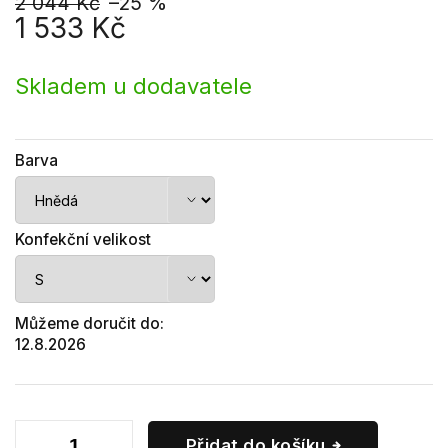
2 044 Kč
–25 %
1 533 Kč
Měrná
cena:
Skladem u dodavatele
Barva
Konfekční velikost
Můžeme doručit do:
12.8.2026
Přidat do košíku