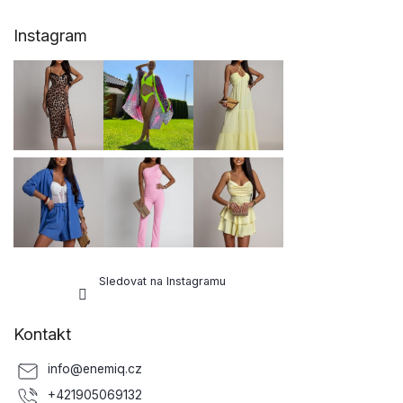
Z
Instagram
á
p
a
t
í
Sledovat na Instagramu
Kontakt
info
@
enemiq.cz
+421905069132