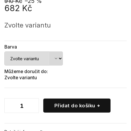
910 Kč
–25 %
682 Kč
Měrná
cena:
Zvolte variantu
Barva
Můžeme doručit do:
Zvolte variantu
Přidat do košíku