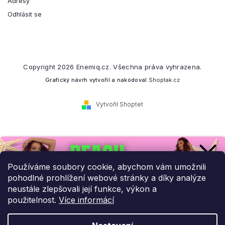
Adresy
Odhlásit se
Copyright 2026
Enemiq.cz
. Všechna práva vyhrazena.
Grafický návrh vytvořil a nakódoval
Shoptak.cz
Vytvořil Shoptet
Přihlaste se k našemu
newsletteru.
Používáme soubory cookie, abychom vám umožnili
pohodlné prohlížení webové stránky a díky analýze
Budeme vám posílat informace o našich novinkách a slevových
neustále zlepšovali její funkce, výkon a
akcích.
použitelnost.
Více informácí