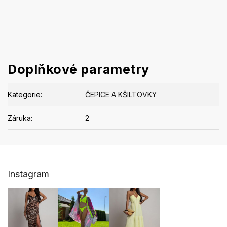
Doplňkové parametry
Kategorie
:
ČEPICE A KŠILTOVKY
Záruka
:
2
Z
Instagram
á
p
a
t
í