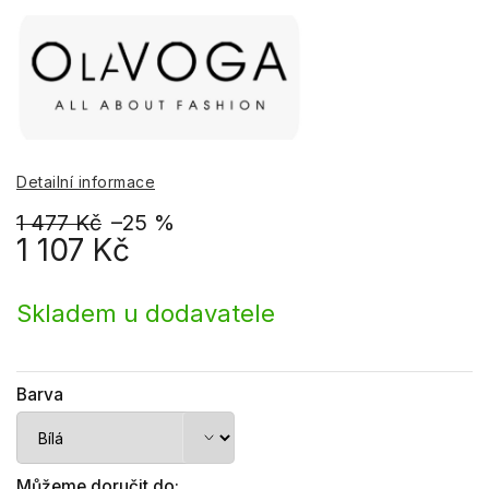
Detailní informace
1 477 Kč
–25 %
1 107 Kč
Měrná
cena:
Skladem u dodavatele
Barva
Můžeme doručit do: