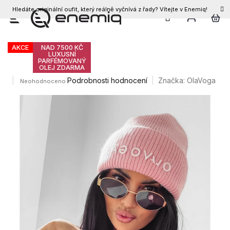
Hledáte originální oufit, který reálně vyčnívá z řady? Vítejte v Enemiq!
CZK
Přejít
Olavoga Medina čepice
na
obsah
AKCE
NAD 7500 KČ
LUXUSNÍ
PARFÉMOVANÝ
OLEJ ZDARMA
Průměrné
Podrobnosti hodnocení
Značka:
OlaVoga
Neohodnoceno
hodnocení
produktu
je
0,0
z
5
hvězdiček.