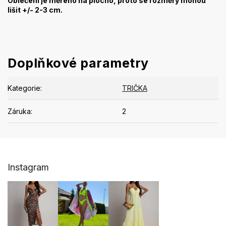
Oblečení je měřeno na plocho, proto se rozměry mohou
lišit +/- 2-3 cm.
Doplňkové parametry
Kategorie
:
TRIČKA
Záruka
:
2
Z
Instagram
á
p
a
t
í