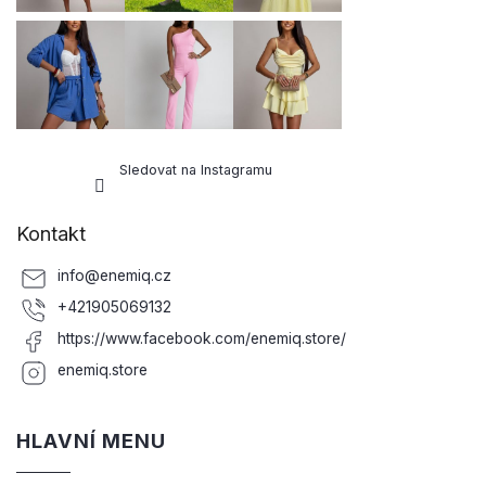
Sledovat na Instagramu
Kontakt
info
@
enemiq.cz
+421905069132
https://www.facebook.com/enemiq.store/
enemiq.store
HLAVNÍ MENU