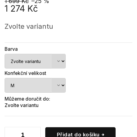
1 699 Kč
–25 %
1 274 Kč
Měrná
cena:
Zvolte variantu
Barva
Konfekční velikost
Můžeme doručit do:
Zvolte variantu
Přidat do košíku