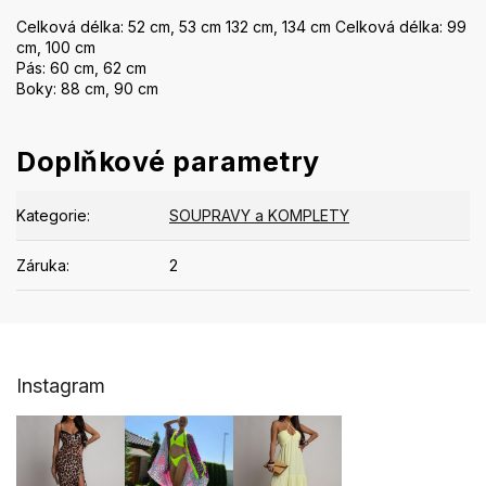
Celková délka: 52 cm, 53 cm 132 cm, 134 cm Celková délka: 99
cm, 100 cm
Pás: 60 cm, 62 cm
Boky: 88 cm, 90 cm
Doplňkové parametry
Kategorie
:
SOUPRAVY a KOMPLETY
Záruka
:
2
Z
Instagram
á
p
a
t
í