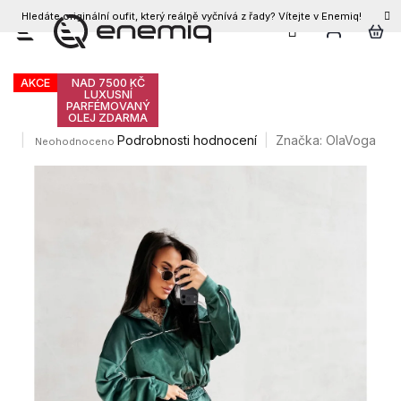
Hledáte originální oufit, který reálně vyčnívá z řady? Vítejte v Enemiq!
CZK
Přejít
Olavoga Rifmo set
na
obsah
AKCE
NAD 7500 KČ
LUXUSNÍ
PARFÉMOVANÝ
OLEJ ZDARMA
Průměrné
Podrobnosti hodnocení
Značka:
OlaVoga
Neohodnoceno
hodnocení
produktu
je
0,0
z
5
hvězdiček.