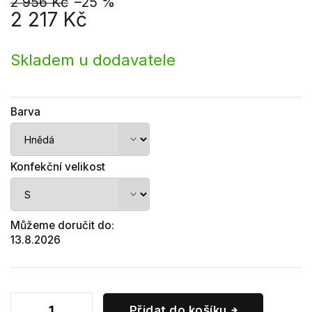
2 956 Kč
–25 %
2 217 Kč
Měrná
cena:
Skladem u dodavatele
Barva
Konfekční velikost
Můžeme doručit do:
13.8.2026
Přidat do košíku